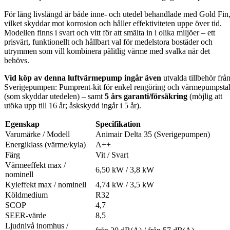
För lång livslängd är både inne- och utedel behandlade med Gold Fin
vilket skyddar mot korrosion och håller effektiviteten uppe över tid.
Modellen finns i svart och vitt för att smälta in i olika miljöer – ett
prisvärt, funktionellt och hållbart val för medelstora bostäder och
utrymmen som vill kombinera pålitlig värme med svalka när det
behövs.
Vid köp av denna luftvärmepump ingår även
utvalda tillbehör frå
Sverigepumpen: Pumprent-kit för enkel rengöring och värmepumpsta
(som skyddar utedelen) – samt
5 års garanti/försäkring
(möjlig att
utöka upp till 16 år; åsk­skydd ingår i 5 år).
Egenskap
Specifikation
Varumärke / Modell
Animair Delta 35 (Sverigepumpen)
Energiklass (värme/kyla)
A++
Färg
Vit / Svart
Värmeeffekt max /
6,50 kW / 3,8 kW
nominell
Kyleffekt max / nominell
4,74 kW / 3,5 kW
Köldmedium
R32
SCOP
4,7
SEER-värde
8,5
Ljudnivå inomhus /