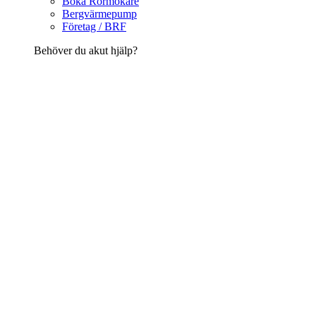
Boka Rörmokare
Bergvärmepump
Företag / BRF
Behöver du akut hjälp?