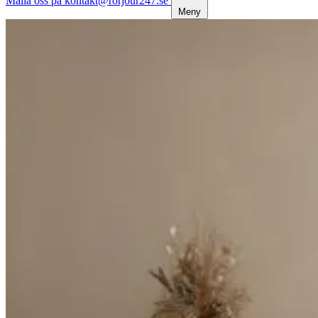
Maila oss på kontakt@rorjour247.se
Meny