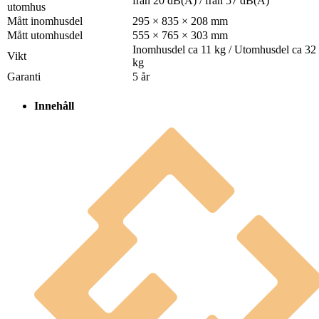
från 20 dB(A) / från 57 dB(A)
utomhus
Mått inomhusdel
295 × 835 × 208 mm
Mått utomhusdel
555 × 765 × 303 mm
Inomhusdel ca 11 kg / Utomhusdel ca 32
Vikt
kg
Garanti
5 år
Innehåll