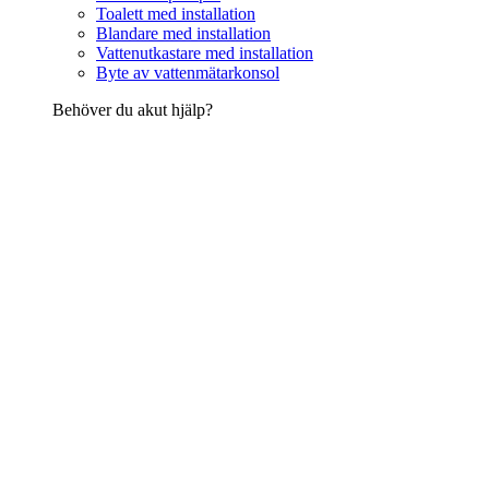
Toalett med installation
Blandare med installation
Vattenutkastare med installation
Byte av vattenmätarkonsol
Behöver du akut hjälp?