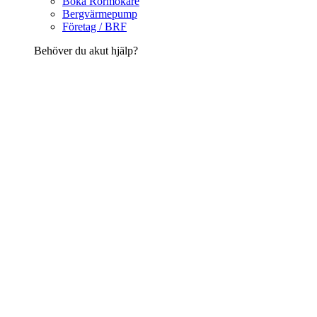
Boka Rörmokare
Bergvärmepump
Företag / BRF
Behöver du akut hjälp?