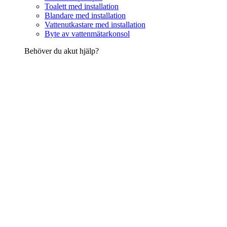
Toalett med installation
Blandare med installation
Vattenutkastare med installation
Byte av vattenmätarkonsol
Behöver du akut hjälp?