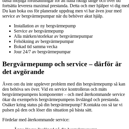
bästa möjliga förutsättningar för att hålla riktigt länge och över tid
fortsätta leverera maximal prestanda. Detta och mer hjälper vi dig med
Du kan boka oss för planerade uppdrag men vi har även jour med
service av bergvärmepumpar när du behöver akut hjälp.
Installation av ny bergvärmepump
Service av bergvärmepump
Alla märken/storlekar av bergvärmepumpar
Felsökning av bergvärmepumpar
Bokad tid samma vecka
Jour 24/7 av bergvärmepumpar
Bergvärmepump och service – därför är
det avgörande
Även om du inte upplever problem med din bergvärmepump så kan
den behöva ses över. Vid en service kontrolleras och mäts
bergvärmepumpens komponenter – och med återkommande service
ökar du exempelvis bergvärmepumpens livslängd och prestanda.
Osäker kring status på din bergvärmepump? Kontakta oss så tar vi
pulsen på den och löser din situation på bästa sätt.
Fördelar med återkommande service: