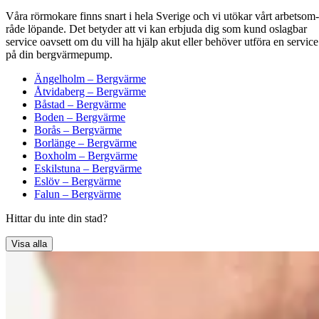
Våra rörmokare finns snart i hela Sverige och vi utökar vårt arbet­som­
råde löpande. Det bety­der att vi kan erb­ju­da dig som kund oslag­bar
ser­vice oavsett om du vill ha hjälp akut eller behöver utföra en ser­vice
på din bergvärmepump.
Ängelholm – Bergvärme
Åtvidaberg – Bergvärme
Båstad – Bergvärme
Boden – Bergvärme
Borås – Bergvärme
Borlänge – Bergvärme
Boxholm – Bergvärme
Eskilstuna – Bergvärme
Eslöv – Bergvärme
Falun – Bergvärme
Hittar du inte din stad?
Visa alla