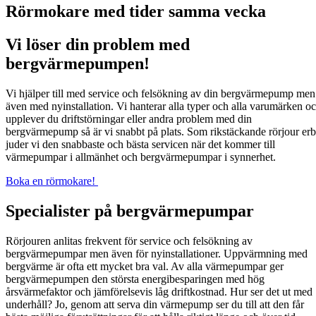
Rörmokare med tider sam­ma vecka
Vi lös­er din prob­lem med
bergvärmepumpen!
Vi hjälper till med ser­vice och fel­sökn­ing av din bergvärmepump men
även med nyin­stal­la­tion. Vi hanter­ar alla typer och alla varumärken o
upplever du drift­störningar eller andra prob­lem med din
bergvärmepump så är vi snabbt på plats. Som rik­stäckande rör­jour erb
jud­er vi den snab­baste och bäs­ta ser­vi­cen när det kom­mer till
värmepumpar i allmän­het och bergvärmepumpar i synnerhet.
Boka en rörmokare!
Specialister på bergvärmepumpar
Rörjouren anlitas frekvent för service och felsökning av
bergvärmepumpar men även för nyinstallationer. Uppvärmning med
bergvärme är ofta ett mycket bra val. Av alla värmepumpar ger
bergvärmepumpen den största energibesparingen med hög
årsvärmefaktor och jämförelsevis låg driftkostnad. Hur ser det ut med
underhåll? Jo, genom att serva din värmepump ser du till att den får