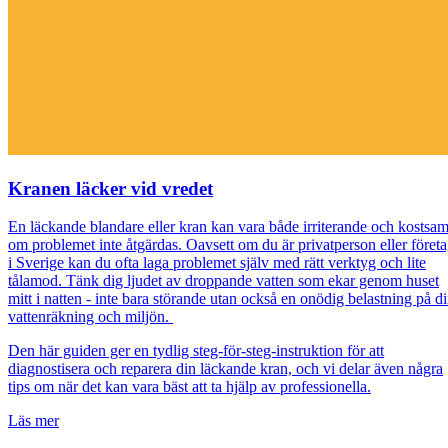
Kranen läcker vid vredet
En läckande blandare eller kran kan vara både irriterande och kostsa
om problemet inte åtgärdas. Oavsett om du är privatperson eller föret
i Sverige kan du ofta laga problemet själv med rätt verktyg och lite
tålamod. Tänk dig ljudet av droppande vatten som ekar genom huset
mitt i natten - inte bara störande utan också en onödig belastning på d
vattenräkning och miljön.
Den här guiden ger en tydlig steg-för-steg-instruktion för att
diagnostisera och reparera din läckande kran, och vi delar även några
tips om när det kan vara bäst att ta hjälp av professionella.
Läs mer