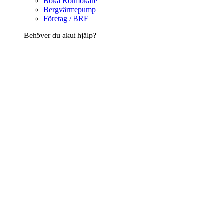
Boka Rörmokare
Bergvärmepump
Företag / BRF
Behöver du akut hjälp?