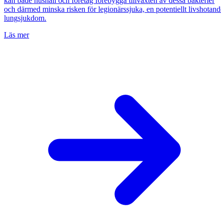
kan både hushåll och företag förebygga tillväxten av dessa bakterier
och därmed minska risken för legionärssjuka, en potentiellt livshotand
lungsjukdom.
Läs mer