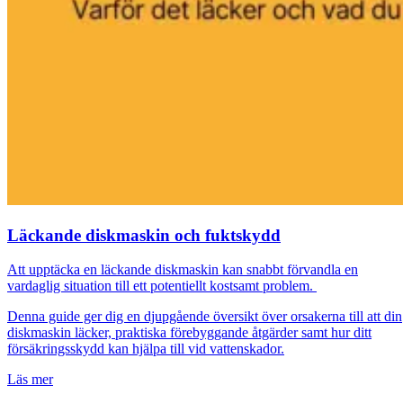
Läckande diskmaskin och fuktskydd
Att upptäcka en läckande diskmaskin kan snabbt förvandla en
vardaglig situation till ett potentiellt kostsamt problem.
Denna guide ger dig en djupgående översikt över orsakerna till att din
diskmaskin läcker, praktiska förebyggande åtgärder samt hur ditt
försäkringsskydd kan hjälpa till vid vattenskador.
Läs mer