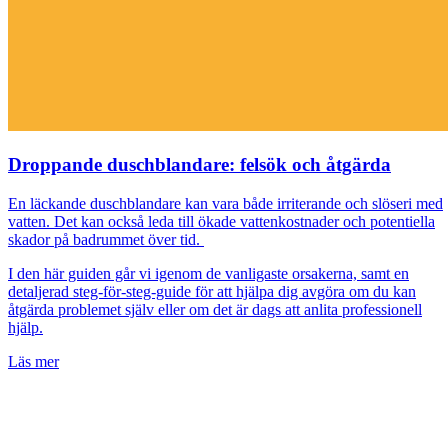
Droppande duschblandare: felsök och åtgärda
En läckande duschblandare kan vara både irriterande och slöseri med
vatten. Det kan också leda till ökade vattenkostnader och potentiella
skador på badrummet över tid.
I den här guiden går vi igenom de vanligaste orsakerna, samt en
detaljerad steg-för-steg-guide för att hjälpa dig avgöra om du kan
åtgärda problemet själv eller om det är dags att anlita professionell
hjälp.
Läs mer