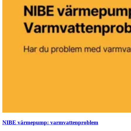
NIBE värmepump: varmvattenproblem