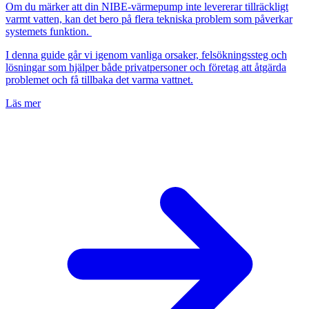
Om du märker att din NIBE-värmepump inte levererar tillräckligt
varmt vatten, kan det bero på flera tekniska problem som påverkar
systemets funktion.
I denna guide går vi igenom vanliga orsaker, felsökningssteg och
lösningar som hjälper både privatpersoner och företag att åtgärda
problemet och få tillbaka det varma vattnet.
Läs mer