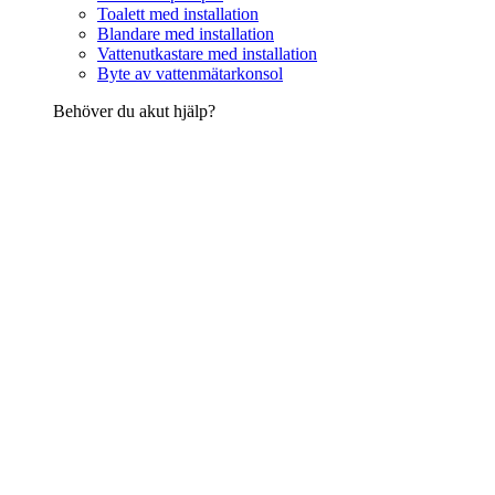
Toalett med installation
Blandare med installation
Vattenutkastare med installation
Byte av vattenmätarkonsol
Behöver du akut hjälp?