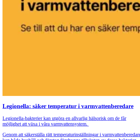
Legionella: säker temperatur i varmvattenberedare
Legionella-bakterier kan utgöra en allvarlig hälsorisk om de får
möjlighet att växa i våra varmvattensystem.
Genom att säkerställa rätt temperaturinställningar i varmvattenberedar