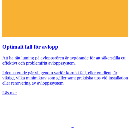
Optimalt fall för avlopp
Att ha rätt lutning på avloppsrören är avgörande för att säkerställa ett
effektivt och problemfritt avloppssystem.
I denna guide går vi igenom varför korrekt fall, eller gradient, är
viktigt, vilka minimikrav som gäller samt praktiska tips vid installation
eller renovering av avloppssystem.
Läs mer