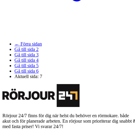
←
Förra sidan
Gå till sida
2
Gå till sida
3
Gå till sida
4
Gå till sida
5
Gå till sida
6
Aktuell sida:
7
Rörjour 24/7 finns för dig när helst du behöver en rörmokare. både
akut och för planerade arbeten. En rörjour som prioriterar dig snabbt 
med fasta priser! Vi svarar 24/7!