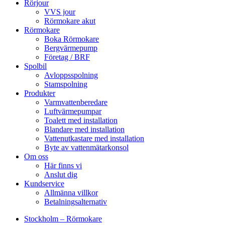
Rörjour
VVS jour
Rörmokare akut
Rörmokare
Boka Rörmokare
Bergvärmepump
Företag / BRF
Spolbil
Avloppsspolning
Stamspolning
Produkter
Varmvattenberedare
Luftvärmepumpar
Toalett med installation
Blandare med installation
Vattenutkastare med installation
Byte av vattenmätarkonsol
Om oss
Här finns vi
Anslut dig
Kundservice
Allmänna villkor
Betalningsalternativ
Stockholm – Rörmokare