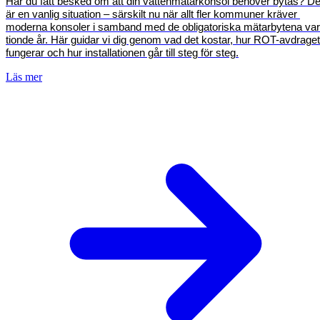
Har du fått besked om att din vattenmätarkonsol behöver bytas? Det
är en vanlig situation – särskilt nu när allt fler kommuner kräver 
moderna konsoler i samband med de obligatoriska mätarbytena vart
tionde år. Här guidar vi dig genom vad det kostar, hur ROT-avdraget 
fungerar och hur installationen går till steg för steg.
Läs mer