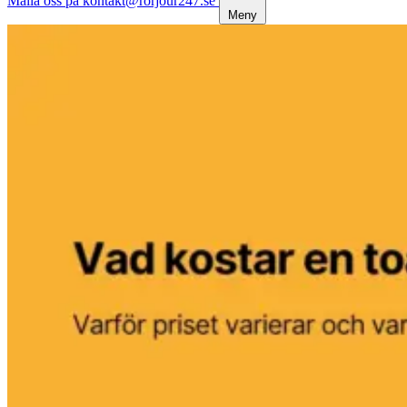
Maila oss på kontakt@rorjour247.se
Meny