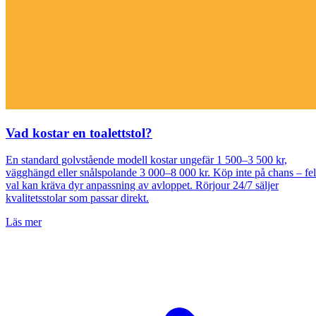
Vad kostar en toalettstol?
En standard golvstående modell kostar ungefär 1 500–3 500 kr,
vägghängd eller snålspolande 3 000–8 000 kr. Köp inte på chans – fel
val kan kräva dyr anpassning av avloppet. Rörjour 24/7 säljer
kvalitetsstolar som passar direkt.
Läs mer