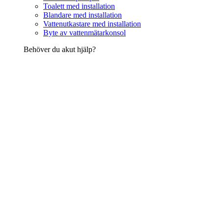
Toalett med installation
Blandare med installation
Vattenutkastare med installation
Byte av vattenmätarkonsol
Behöver du akut hjälp?