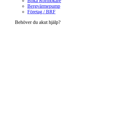
Boka Rörmokare
Bergvärmepump
Företag / BRF
Behöver du akut hjälp?