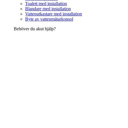
Toalett med installation
Blandare med installation
Vattenutkastare med installation
Byte av vattenmätarkonsol
Behöver du akut hjälp?