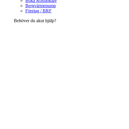
Boka Rörmokare
Bergvärmepump
Företag / BRF
Behöver du akut hjälp?