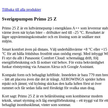
Tillbaka till alla produkter
Sverigepumpen Primo 25 Z
Primo 25 Z är en luftvärmepump i energiklass A++ som levererar stab
värme även när kylan biter – driftsäker ned till –25 °C. Resultatet är
lägre uppvärmningskostnader och en lösning som är snällare mot
miljön.
Smart komfort även på distans. Välj underhållsvärme +8 °C eller +15
°C för att hålla fritidshus frostfritt utan onödig energi. Med inbyggt Wi
Fi styr du allt i Panasonic Comfort Cloud: schemalägg drift, följ
energiförbrukning och få notiser vid behov. För extra bekvämlighet
funkar röststyrning via Amazon Alexa och Google Assistant.
Kompakt form och behagligt luftflöde. Innedelen är bara 779 mm bre
– lätt att placera även där det är trångt. AEROWINGS sprider luften
mjukt och jämnt; vid kylning skickas den kalla luften först ut över
rummet och får sedan falla ned försiktigt för svalka utan drag.
Kort sagt: Primo 25 Z är en helårslösning som kombinerar modern
teknik, smart styrning och låg energiförbrukning – ett tryggt val för ett
behagligt inomhusklimat, vinter som sommar.