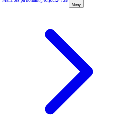
Maila oss på kontakt@rorjour247.se
Meny