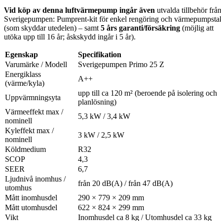
Vid köp av denna luftvärmepump ingår även
utvalda tillbehör frå
Sverigepumpen: Pumprent-kit för enkel rengöring och värmepumpsta
(som skyddar utedelen) – samt
5 års garanti/försäkring
(möjlig att
utöka upp till 16 år; åsk­skydd ingår i 5 år).
Egenskap
Specifikation
Varumärke / Modell
Sverigepumpen Primo 25 Z
Energiklass
A++
(värme/kyla)
upp till ca 120 m² (beroende på isolering och
Uppvärmningsyta
planlösning)
Värmeeffekt max /
5,3 kW / 3,4 kW
nominell
Kyleffekt max /
3 kW / 2,5 kW
nominell
Köldmedium
R32
SCOP
4,3
SEER
6,7
Ljudnivå inomhus /
från 20 dB(A) / från 47 dB(A)
utomhus
Mått inomhusdel
290 × 779 × 209 mm
Mått utomhusdel
622 × 824 × 299 mm
Vikt
Inomhusdel ca 8 kg / Utomhusdel ca 33 kg