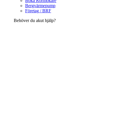
Boka Rörmokare
Bergvärmepump
Företag / BRF
Behöver du akut hjälp?