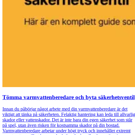
Tömma varmvattenberedare och byta säkerhetsventil
Innan du påbörjar något arbete med din varmvattenberedare är det
viktigt att tänka på säkerheten. Felaktig hantering kan leda till allvarli
skador eller vattenskador. Det är inte bara din egen säkerhet som står
på spel, utan även risken för kostsamma skador på din bostad.
Varmvattenberedare arbetar under högt tryck och innehåller extremt