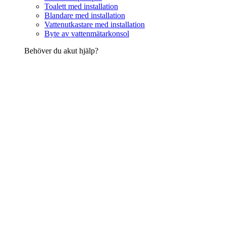
Toalett med installation
Blandare med installation
Vattenutkastare med installation
Byte av vattenmätarkonsol
Behöver du akut hjälp?