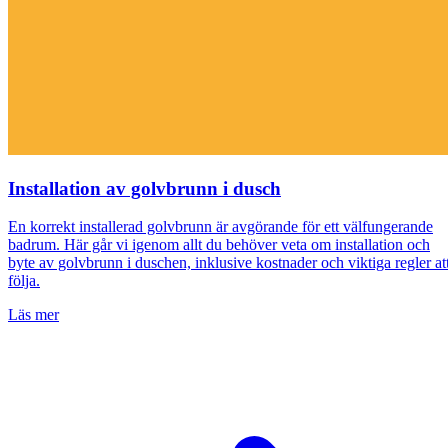
Installation av golvbrunn i dusch
En korrekt installerad golvbrunn är avgörande för ett välfungerande
badrum. Här går vi igenom allt du behöver veta om installation och
byte av golvbrunn i duschen, inklusive kostnader och viktiga regler at
följa.
Läs mer