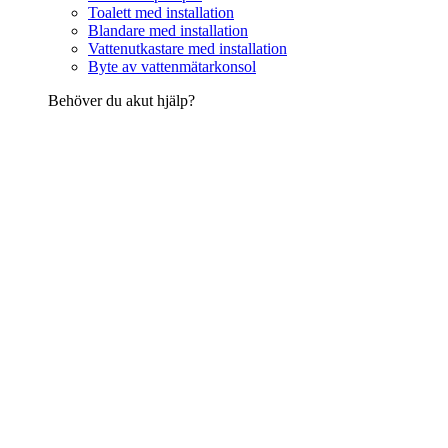
Toalett med installation
Blandare med installation
Vattenutkastare med installation
Byte av vattenmätarkonsol
Behöver du akut hjälp?