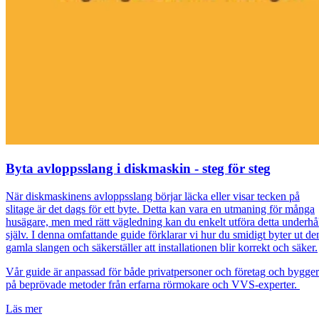
Byta avloppsslang i diskmaskin - steg för steg
När diskmaskinens avloppsslang börjar läcka eller visar tecken på
slitage är det dags för ett byte. Detta kan vara en utmaning för många
husägare, men med rätt vägledning kan du enkelt utföra detta underhå
själv. I denna omfattande guide förklarar vi hur du smidigt byter ut de
gamla slangen och säkerställer att installationen blir korrekt och säker.
Vår guide är anpassad för både privatpersoner och företag och bygger
på beprövade metoder från erfarna rörmokare och VVS-experter.
Läs mer