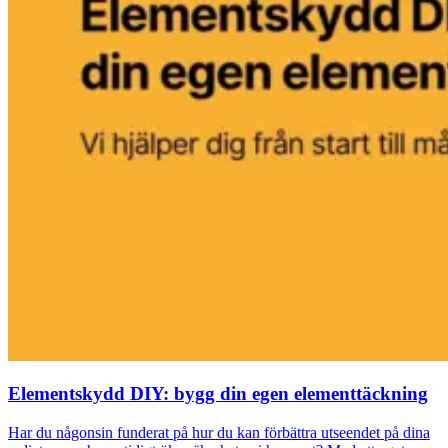
Elementskydd DIY: bygg din egen elementtäckning
Har du någonsin funderat på hur du kan förbättra utseendet på dina