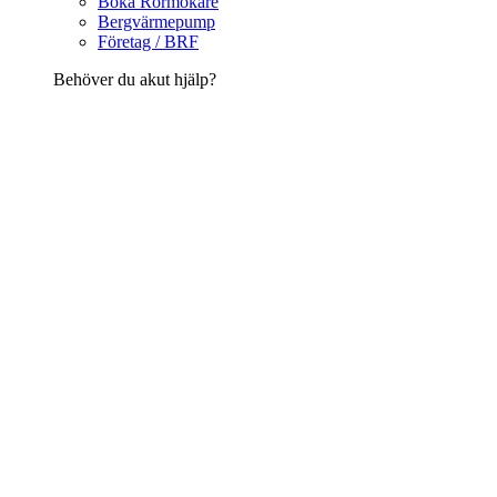
Boka Rörmokare
Bergvärmepump
Företag / BRF
Behöver du akut hjälp?