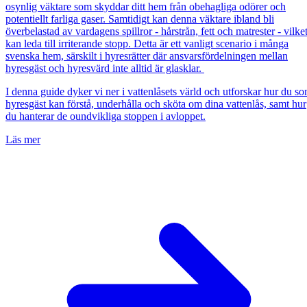
osynlig väktare som skyddar ditt hem från obehagliga odörer och
potentiellt farliga gaser. Samtidigt kan denna väktare ibland bli
överbelastad av vardagens spillror - hårstrån, fett och matrester - vilke
kan leda till irriterande stopp. Detta är ett vanligt scenario i många
svenska hem, särskilt i hyresrätter där ansvarsfördelningen mellan
hyresgäst och hyresvärd inte alltid är glasklar.
I denna guide dyker vi ner i vattenlåsets värld och utforskar hur du s
hyresgäst kan förstå, underhålla och sköta om dina vattenlås, samt hur
du hanterar de oundvikliga stoppen i avloppet.
Läs mer