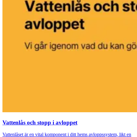
Vattenlås och stopp i avloppet
Vattenlåset är en vital komponent i ditt hems avloppssystem, likt en