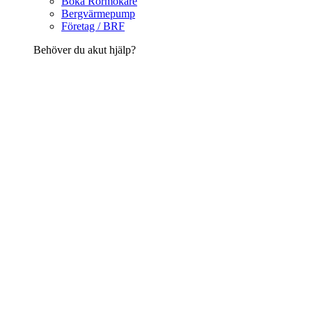
Boka Rörmokare
Bergvärmepump
Företag / BRF
Behöver du akut hjälp?