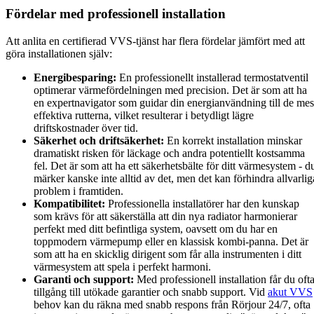
Fördelar med professionell installation
Att anlita en certifierad VVS-tjänst har flera fördelar jämfört med att
göra installationen själv:
Energibesparing:
En professionellt installerad termostatventil
optimerar värmefördelningen med precision. Det är som att ha
en expertnavigator som guidar din energianvändning till de mes
effektiva rutterna, vilket resulterar i betydligt lägre
driftskostnader över tid.
Säkerhet och driftsäkerhet:
En korrekt installation minskar
dramatiskt risken för läckage och andra potentiellt kostsamma
fel. Det är som att ha ett säkerhetsbälte för ditt värmesystem - d
märker kanske inte alltid av det, men det kan förhindra allvarlig
problem i framtiden.
Kompatibilitet:
Professionella installatörer har den kunskap
som krävs för att säkerställa att din nya radiator harmonierar
perfekt med ditt befintliga system, oavsett om du har en
toppmodern värmepump eller en klassisk kombi-panna. Det är
som att ha en skicklig dirigent som får alla instrumenten i ditt
värmesystem att spela i perfekt harmoni.
Garanti och support:
Med professionell installation får du oft
tillgång till utökade garantier och snabb support. Vid
akut VVS
behov kan du räkna med snabb respons från Rörjour 24/7, ofta