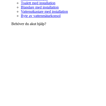
Toalett med installation
Blandare med installation
Vattenutkastare med installation
Byte av vattenmätarkonsol
Behöver du akut hjälp?