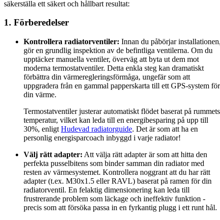
säkerställa ett säkert och hållbart resultat:
1. Förberedelser
Kontrollera radiatorventiler:
Innan du påbörjar installationen
gör en grundlig inspektion av de befintliga ventilerna. Om du
upptäcker manuella ventiler, överväg att byta ut dem mot
moderna termostatventiler. Detta enkla steg kan dramatiskt
förbättra din värmeregleringsförmåga, ungefär som att
uppgradera från en gammal papperskarta till ett GPS-system för
din värme.
Termostatventiler justerar automatiskt flödet baserat på rummets
temperatur, vilket kan leda till en energibesparing på upp till
30%, enligt
Hudevad radiatorguide
. Det är som att ha en
personlig energisparcoach inbyggd i varje radiator!
Välj rätt adapter:
Att välja rätt adapter är som att hitta den
perfekta pusselbitens som binder samman din radiator med
resten av värmesystemet. Kontrollera noggrant att du har rätt
adapter (t.ex. M30x1.5 eller RAVL) baserat på ramen för din
radiatorventil. En felaktig dimensionering kan leda till
frustrerande problem som läckage och ineffektiv funktion -
precis som att försöka passa in en fyrkantig plugg i ett runt hål.