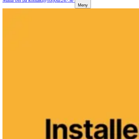
Maila oss på kontakt@rorjour247.se
Meny