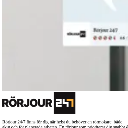
Rörjour 24/7 finns för dig när helst du behöver en rörmokare. både
akut och för planerade arbeten. En rörjour som prioriterar dig snabbt 