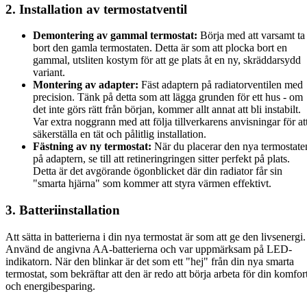
2. Installation av termostatventil
Demontering av gammal termostat:
Börja med att varsamt ta
bort den gamla termostaten. Detta är som att plocka bort en
gammal, utsliten kostym för att ge plats åt en ny, skräddarsydd
variant.
Montering av adapter:
Fäst adaptern på radiatorventilen med
precision. Tänk på detta som att lägga grunden för ett hus - om
det inte görs rätt från början, kommer allt annat att bli instabilt.
Var extra noggrann med att följa tillverkarens anvisningar för at
säkerställa en tät och pålitlig installation.
Fästning av ny termostat:
När du placerar den nya termostate
på adaptern, se till att retineringringen sitter perfekt på plats.
Detta är det avgörande ögonblicket där din radiator får sin
"smarta hjärna" som kommer att styra värmen effektivt.
3. Batteriinstallation
Att sätta in batterierna i din nya termostat är som att ge den livsenergi.
Använd de angivna AA-batterierna och var uppmärksam på LED-
indikatorn. När den blinkar är det som ett "hej" från din nya smarta
termostat, som bekräftar att den är redo att börja arbeta för din komfor
och energibesparing.