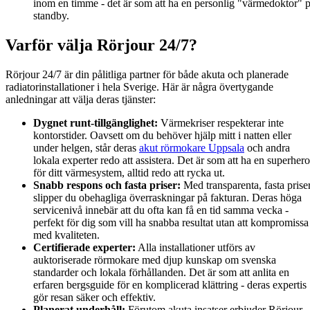
inom en timme - det är som att ha en personlig "värmedoktor" 
standby.
Varför välja Rörjour 24/7?
Rörjour 24/7 är din pålitliga partner för både akuta och planerade
radiatorinstallationer i hela Sverige. Här är några övertygande
anledningar att välja deras tjänster:
Dygnet runt-tillgänglighet:
Värmekriser respekterar inte
kontorstider. Oavsett om du behöver hjälp mitt i natten eller
under helgen, står deras
akut rörmokare Uppsala
och andra
lokala experter redo att assistera. Det är som att ha en superhero
för ditt värmesystem, alltid redo att rycka ut.
Snabb respons och fasta priser:
Med transparenta, fasta prise
slipper du obehagliga överraskningar på fakturan. Deras höga
servicenivå innebär att du ofta kan få en tid samma vecka -
perfekt för dig som vill ha snabba resultat utan att kompromissa
med kvaliteten.
Certifierade experter:
Alla installationer utförs av
auktoriserade rörmokare med djup kunskap om svenska
standarder och lokala förhållanden. Det är som att anlita en
erfaren bergsguide för en komplicerad klättring - deras expertis
gör resan säker och effektiv.
Planerat underhåll:
Förutom akuta insatser erbjuder Rörjour