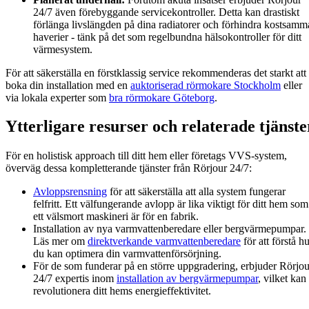
24/7 även förebyggande servicekontroller. Detta kan drastiskt
förlänga livslängden på dina radiatorer och förhindra kostsamm
haverier - tänk på det som regelbundna hälsokontroller för ditt
värmesystem.
För att säkerställa en förstklassig service rekommenderas det starkt att
boka din installation med en
auktoriserad rörmokare Stockholm
eller
via lokala experter som
bra rörmokare Göteborg
.
Ytterligare resurser och relaterade tjänste
För en holistisk approach till ditt hem eller företags VVS-system,
överväg dessa kompletterande tjänster från Rörjour 24/7:
Avloppsrensning
för att säkerställa att alla system fungerar
felfritt. Ett välfungerande avlopp är lika viktigt för ditt hem som
ett välsmort maskineri är för en fabrik.
Installation av nya varmvattenberedare eller bergvärmepumpar.
Läs mer om
direktverkande varmvattenberedare
för att förstå h
du kan optimera din varmvattenförsörjning.
För de som funderar på en större uppgradering, erbjuder Rörjou
24/7 expertis inom
installation av bergvärmepumpar
, vilket kan
revolutionera ditt hems energieffektivitet.