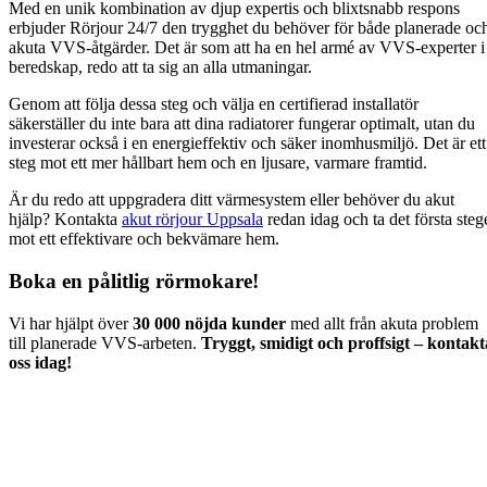
Med en unik kombination av djup expertis och blixtsnabb respons
erbjuder Rörjour 24/7 den trygghet du behöver för både planerade oc
akuta VVS-åtgärder. Det är som att ha en hel armé av VVS-experter i
beredskap, redo att ta sig an alla utmaningar.
Genom att följa dessa steg och välja en certifierad installatör
säkerställer du inte bara att dina radiatorer fungerar optimalt, utan du
investerar också i en energieffektiv och säker inomhusmiljö. Det är ett
steg mot ett mer hållbart hem och en ljusare, varmare framtid.
Är du redo att uppgradera ditt värmesystem eller behöver du akut
hjälp? Kontakta
akut rörjour Uppsala
redan idag och ta det första steg
mot ett effektivare och bekvämare hem.
Boka en pålitlig rörmokare!
Vi har hjälpt över
30 000 nöjda kunder
med allt från akuta problem
till planerade VVS-arbeten.
Tryggt, smidigt och proffsigt – kontakt
oss idag!