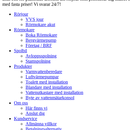
med fasta priser! Vi svarar 24/7!
Rörjour
VVS jour
Rörmokare akut
Rörmokare
Boka Rörmokare
Bergvärmepump
Företag / BRF
Spolbil
Avloppsspolning
Stamspolning
Produkter
Varmvattenberedare
Luftvärmepumpar
Toalett med installation
Blandare med installation
Vattenutkastare med installation
Byte av vattenmätarkonsol
Om oss
Här finns vi
Anslut dig
Kundservice
Allmänna villkor
Betalningsalternativ