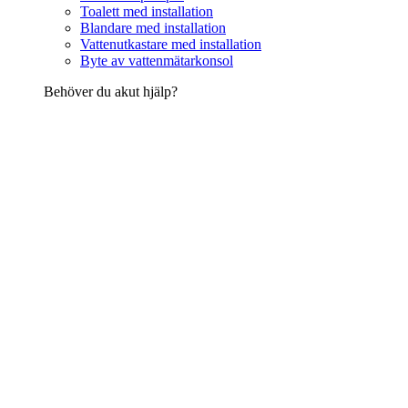
Toalett med installation
Blandare med installation
Vattenutkastare med installation
Byte av vattenmätarkonsol
Behöver du akut hjälp?