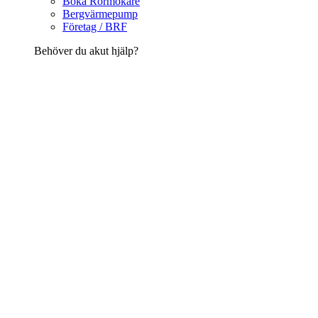
Boka Rörmokare
Bergvärmepump
Företag / BRF
Behöver du akut hjälp?