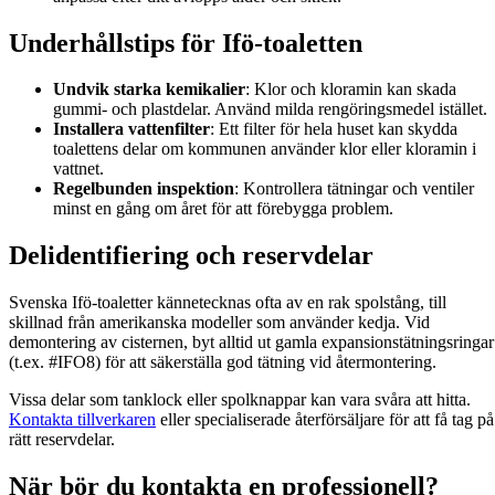
Underhållstips för Ifö-toaletten
Undvik starka kemikalier
: Klor och kloramin kan skada
gummi- och plastdelar. Använd milda rengöringsmedel istället.
Installera vattenfilter
: Ett filter för hela huset kan skydda
toalettens delar om kommunen använder klor eller kloramin i
vattnet.
Regelbunden inspektion
: Kontrollera tätningar och ventiler
minst en gång om året för att förebygga problem.
Delidentifiering och reservdelar
Svenska Ifö-toaletter kännetecknas ofta av en rak spolstång, till
skillnad från amerikanska modeller som använder kedja. Vid
demontering av cisternen, byt alltid ut gamla expansionstätningsringar
(t.ex. #IFO8) för att säkerställa god tätning vid återmontering.
Vissa delar som tanklock eller spolknappar kan vara svåra att hitta.
Kontakta tillverkaren
eller specialiserade återförsäljare för att få tag på
rätt reservdelar.
När bör du kontakta en professionell?