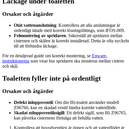
Läckage under toaletten
Orsaker och åtgärder
Otät vattenanslutning
: Kontrollera att alla anslutningar är
ordentligt tätade med korrekt lösningsfittings, som IFOS-009.
Felmontering av spridaren
: Säkerställ att spridaren mellan
cisternen och skålen är korrekt installerad. Detta är ofta nyckeln
till att förhindra läckage.
För en detaljerad guide om korrekt montering, se
Enware-
instruktionerna
som visar hur spridaren ska monteras mellan cistern
och skål.
Toaletten fyller inte på ordentligt
Orsaker och åtgärder
Defekt inloppsventil
: Om din Ifö-toalett använder modell
Z96766, kan en skadad ventil hindra korrekt vattenflöde.
Skadat utloppsventilssigill
: Ett defekt sigill, som Ifö Z96765,
kan påverka cisternens förmåga att behålla vatten.
Kontrollera att huvudventilen är öppen och att vattenflödet är