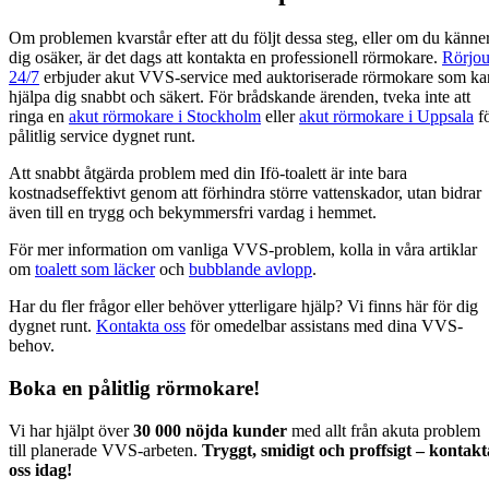
Om problemen kvarstår efter att du följt dessa steg, eller om du känne
dig osäker, är det dags att kontakta en professionell rörmokare.
Rörjou
24/7
erbjuder akut VVS-service med auktoriserade rörmokare som ka
hjälpa dig snabbt och säkert. För brådskande ärenden, tveka inte att
ringa en
akut rörmokare i Stockholm
eller
akut rörmokare i Uppsala
f
pålitlig service dygnet runt.
Att snabbt åtgärda problem med din Ifö-toalett är inte bara
kostnadseffektivt genom att förhindra större vattenskador, utan bidrar
även till en trygg och bekymmersfri vardag i hemmet.
För mer information om vanliga VVS-problem, kolla in våra artiklar
om
toalett som läcker
och
bubblande avlopp
.
Har du fler frågor eller behöver ytterligare hjälp? Vi finns här för dig
dygnet runt.
Kontakta oss
för omedelbar assistans med dina VVS-
behov.
Boka en pålitlig rörmokare!
Vi har hjälpt över
30 000 nöjda kunder
med allt från akuta problem
till planerade VVS-arbeten.
Tryggt, smidigt och proffsigt – kontakt
oss idag!