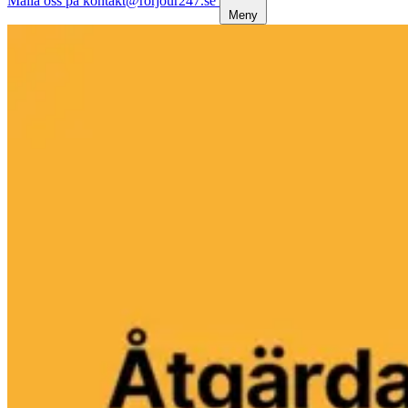
Maila oss på kontakt@rorjour247.se
Meny