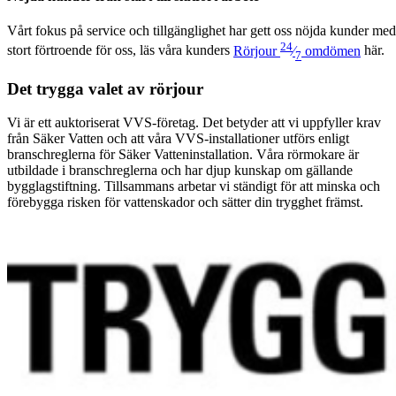
Vårt fokus på ser­vice och till­gäng­lighet har gett oss nöj­da kun­der med
24
stort förtroende för oss, läs våra kun­ders
Rör­jour
⁄
omdö­men
här.
7
Det trygga valet av rörjour
Vi är ett auktoriserat VVS-företag. Det betyder att vi uppfyller krav
från Säker Vatten och att våra VVS-installationer utförs enligt
branschreglerna för Säker Vatteninstallation. Våra rörmokare är
utbildade i branschreglerna och har djup kunskap om gällande
bygglagstiftning. Tillsammans arbetar vi ständigt för att minska och
förebygga risken för vattenskador och sätter din trygghet främst.