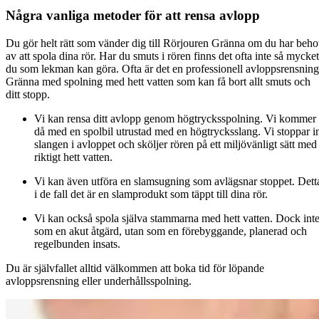
Några vanliga metoder för att rensa avlopp
Du gör helt rätt som vänder dig till Rörjouren Gränna om du har beh
av att spola dina rör. Har du smuts i rören finns det ofta inte så mycket
du som lekman kan göra. Ofta är det en professionell avloppsrensning
Gränna med spolning med hett vatten som kan få bort allt smuts och
ditt stopp.
Vi kan rensa ditt avlopp genom högtrycksspolning. Vi kommer
då med en spolbil utrustad med en högtrycksslang. Vi stoppar i
slangen i avloppet och sköljer rören på ett miljövänligt sätt med
riktigt hett vatten.
Vi kan även utföra en slamsugning som avlägsnar stoppet. Dett
i de fall det är en slamprodukt som täppt till dina rör.
Vi kan också spola själva stammarna med hett vatten. Dock int
som en akut åtgärd, utan som en förebyggande, planerad och
regelbunden insats.
Du är självfallet alltid välkommen att boka tid för löpande
avloppsrensning eller underhållsspolning.