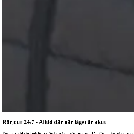
Rörjour 24/7 - Alltid där när läget är akut
Du ska
aldrig behöva vänta
på en rörmokare. Därför sätter vi servic