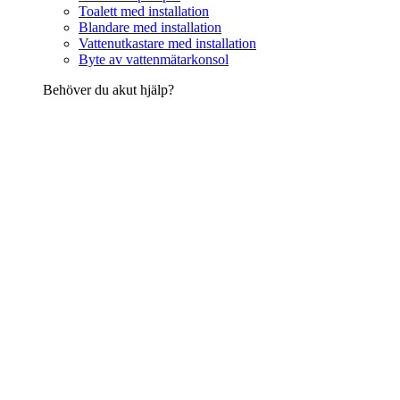
Toalett med installation
Blandare med installation
Vattenutkastare med installation
Byte av vattenmätarkonsol
Behöver du akut hjälp?