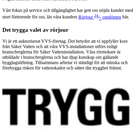
Vårt fokus på ser­vice och till­gäng­lighet har gett oss nöj­da kun­der med
24
stort förtroende för oss, läs våra kun­ders
Rör­jour
⁄
omdö­men
här.
7
Det trygga valet av rörjour
Vi är ett auktoriserat VVS-företag. Det betyder att vi uppfyller krav
från Säker Vatten och att våra VVS-installationer utförs enligt
branschreglerna för Säker Vatteninstallation. Våra rörmokare är
utbildade i branschreglerna och har djup kunskap om gällande
bygglagstiftning. Tillsammans arbetar vi ständigt för att minska och
förebygga risken för vattenskador och sätter din trygghet främst.