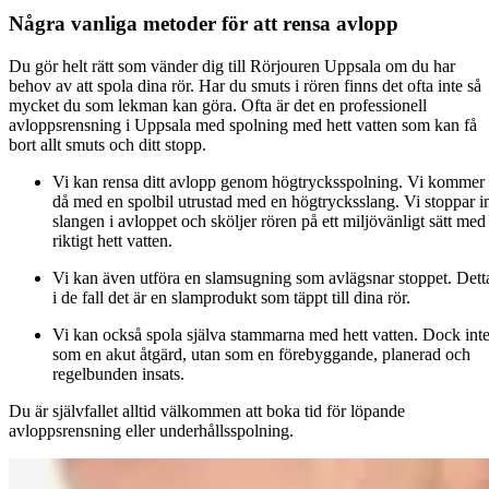
Några vanliga metoder för att rensa avlopp
Du gör helt rätt som vänder dig till Rörjouren Uppsala om du har
behov av att spola dina rör. Har du smuts i rören finns det ofta inte så
mycket du som lekman kan göra. Ofta är det en professionell
avloppsrensning i Uppsala med spolning med hett vatten som kan få
bort allt smuts och ditt stopp.
Vi kan rensa ditt avlopp genom högtrycksspolning. Vi kommer
då med en spolbil utrustad med en högtrycksslang. Vi stoppar i
slangen i avloppet och sköljer rören på ett miljövänligt sätt med
riktigt hett vatten.
Vi kan även utföra en slamsugning som avlägsnar stoppet. Dett
i de fall det är en slamprodukt som täppt till dina rör.
Vi kan också spola själva stammarna med hett vatten. Dock int
som en akut åtgärd, utan som en förebyggande, planerad och
regelbunden insats.
Du är självfallet alltid välkommen att boka tid för löpande
avloppsrensning eller underhållsspolning.