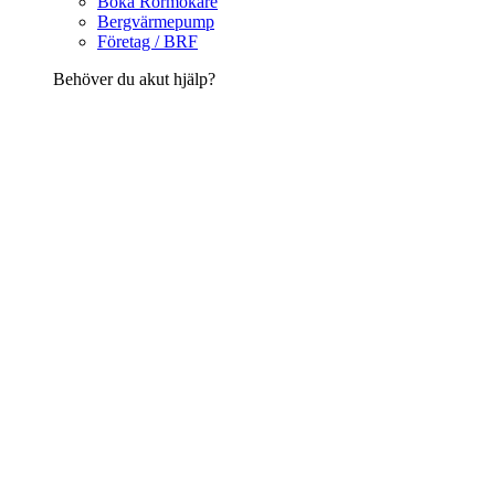
Boka Rörmokare
Bergvärmepump
Företag / BRF
Behöver du akut hjälp?