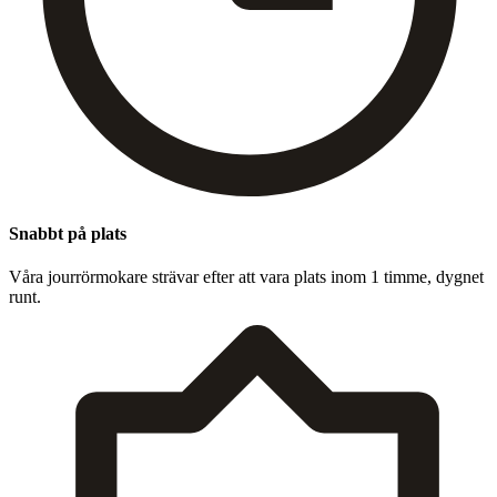
Snabbt på plats
Våra jour­rörmokare strä­var efter att vara plats inom
1
timme, dygnet
runt.