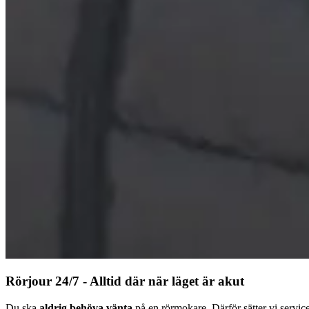
Rörjour 24/7 - Alltid där när läget är akut
Du ska
aldrig behöva vänta
på en rörmokare. Därför sätter vi servic