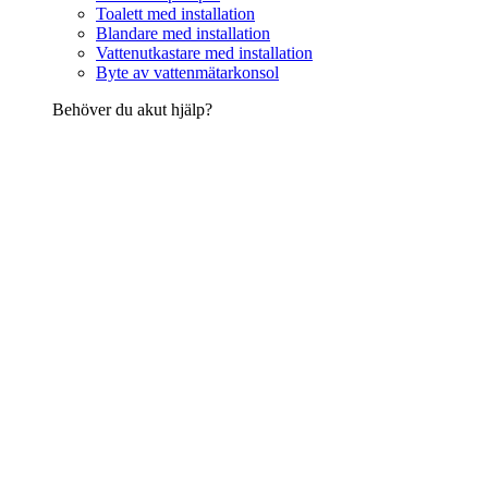
Toalett med installation
Blandare med installation
Vattenutkastare med installation
Byte av vattenmätarkonsol
Behöver du akut hjälp?