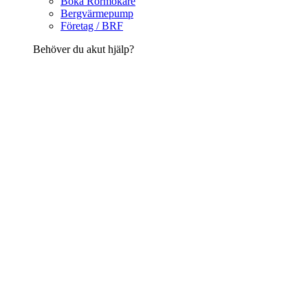
Boka Rörmokare
Bergvärmepump
Företag / BRF
Behöver du akut hjälp?