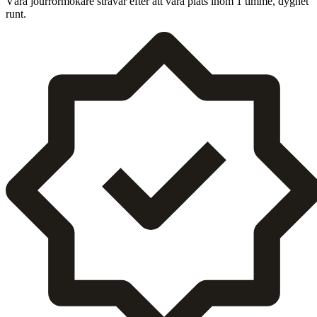
Våra jour­rörmokare strä­var efter att vara plats inom
1
timme, dygnet
runt.