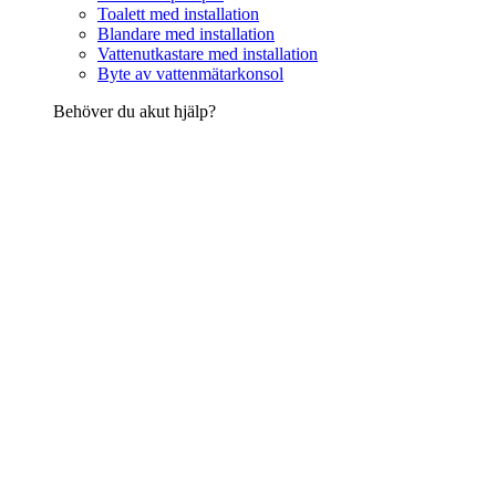
Toalett med installation
Blandare med installation
Vattenutkastare med installation
Byte av vattenmätarkonsol
Behöver du akut hjälp?