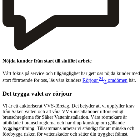
Nöjda kunder från start till slutfört arbete
Vårt fokus på ser­vice och till­gäng­lighet har gett oss nöj­da kun­der med
24
stort förtroende för oss, läs våra kun­ders
Rör­jour
⁄
omdö­men
här.
7
Det trygga valet av rörjour
Vi är ett auktoriserat VVS-företag. Det betyder att vi uppfyller krav
från Säker Vatten och att våra VVS-installationer utförs enligt
branschreglerna för Säker Vatteninstallation. Våra rörmokare är
utbildade i branschreglerna och har djup kunskap om gällande
bygglagstiftning. Tillsammans arbetar vi ständigt för att minska och
förebygga risken för vattenskador och sätter din trygghet främst.