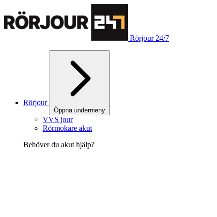
Rörjour 24/7
Rörjour
Öppna undermeny
VVS jour
Rörmokare akut
Behöver du akut hjälp?