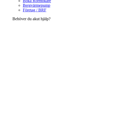
Boka Rörmokare
Bergvärmepump
Företag / BRF
Behöver du akut hjälp?