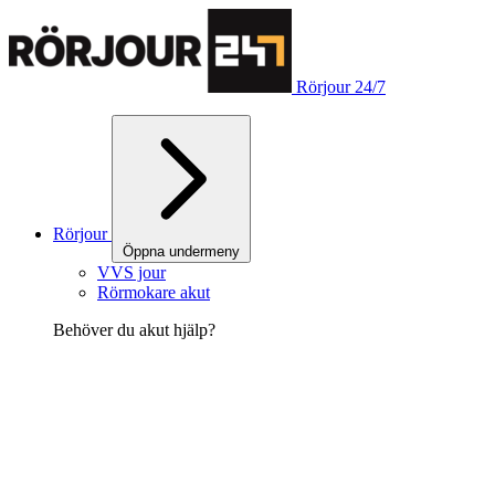
Rörjour 24/7
Rörjour
Öppna undermeny
VVS jour
Rörmokare akut
Behöver du akut hjälp?