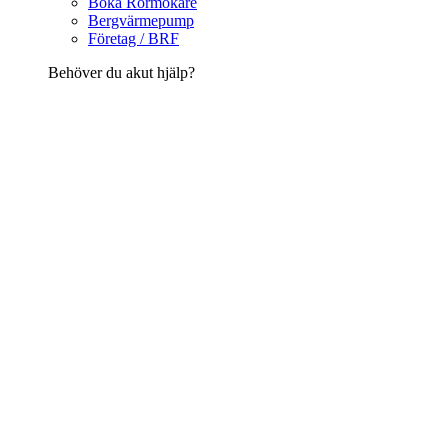
Boka Rörmokare
Bergvärmepump
Företag / BRF
Behöver du akut hjälp?