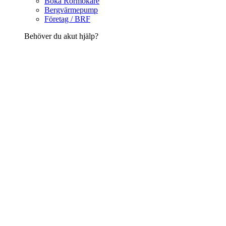
Boka Rörmokare
Bergvärmepump
Företag / BRF
Behöver du akut hjälp?