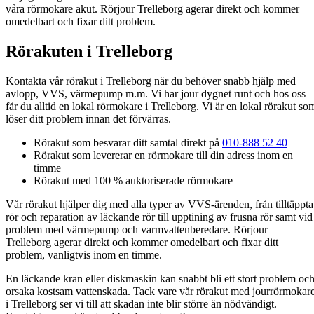
våra rörmokare akut. Rörjour Trelleborg agerar direkt och kommer
omedelbart och fixar ditt problem.
Rörakuten i Trelleborg
Kontakta vår rörakut i Trelleborg när du behöver snabb hjälp med
avlopp, VVS, värmepump m.m. Vi har jour dygnet runt och hos oss
får du alltid en lokal rörmokare i Trelleborg. Vi är en lokal rörakut so
löser ditt problem innan det förvärras.
Rörakut som besvarar ditt samtal direkt på
010-888 52 40
Rörakut som levererar en rörmokare till din adress inom en
timme
Rörakut med 100 % auktoriserade rörmokare
Vår rörakut hjälper dig med alla typer av VVS-ärenden, från tilltäppta
rör och reparation av läckande rör till upptining av frusna rör samt vid
problem med värmepump och varmvattenberedare. Rörjour
Trelleborg agerar direkt och kommer omedelbart och fixar ditt
problem, vanligtvis inom en timme.
En läckande kran eller diskmaskin kan snabbt bli ett stort problem oc
orsaka kostsam vattenskada. Tack vare vår rörakut med jourrörmokar
i Trelleborg ser vi till att skadan inte blir större än nödvändigt.