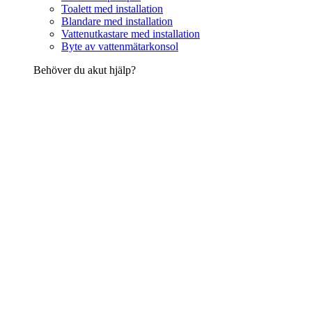
Toalett med installation
Blandare med installation
Vattenutkastare med installation
Byte av vattenmätarkonsol
Behöver du akut hjälp?