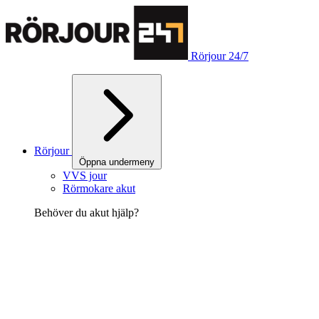
Rörjour 24/7
Rörjour
Öppna undermeny
VVS jour
Rörmokare akut
Behöver du akut hjälp?