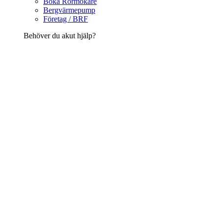
Boka Rörmokare
Bergvärmepump
Företag / BRF
Behöver du akut hjälp?