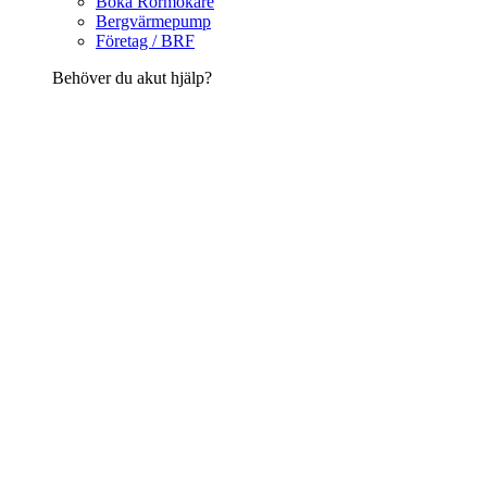
Boka Rörmokare
Bergvärmepump
Företag / BRF
Behöver du akut hjälp?