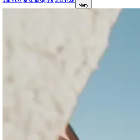
Maila oss på kontakt@rorjour247.se
Meny