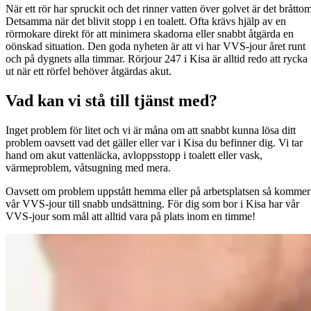
När ett rör har spruckit och det rinner vatten över golvet är det bråttom
Detsamma när det blivit stopp i en toalett. Ofta krävs hjälp av en
rörmokare direkt för att minimera skadorna eller snabbt åtgärda en
oönskad situation. Den goda nyheten är att vi har VVS-jour året runt
och på dygnets alla timmar. Rörjour 247 i Kisa är alltid redo att rycka
ut när ett rörfel behöver åtgärdas akut.
Vad kan vi stå till tjänst med?
Inget problem för litet och vi är måna om att snabbt kunna lösa ditt
problem oavsett vad det gäller eller var i Kisa du befinner dig. Vi tar
hand om akut vattenläcka, avloppsstopp i toalett eller vask,
värmeproblem, våtsugning med mera.
Oavsett om problem uppstått hemma eller på arbetsplatsen så kommer
vår VVS-jour till snabb undsättning. För dig som bor i Kisa har vår
VVS-jour som mål att alltid vara på plats inom en timme!