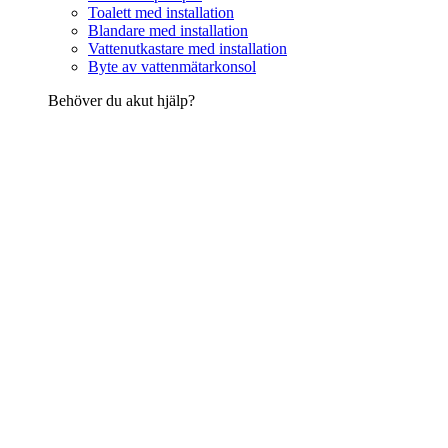
Toalett med installation
Blandare med installation
Vattenutkastare med installation
Byte av vattenmätarkonsol
Behöver du akut hjälp?