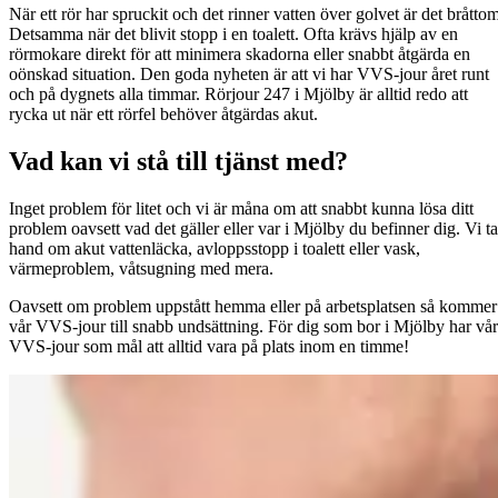
När ett rör har spruckit och det rinner vatten över golvet är det bråttom
Detsamma när det blivit stopp i en toalett. Ofta krävs hjälp av en
rörmokare direkt för att minimera skadorna eller snabbt åtgärda en
oönskad situation. Den goda nyheten är att vi har VVS-jour året runt
och på dygnets alla timmar. Rörjour 247 i Mjölby är alltid redo att
rycka ut när ett rörfel behöver åtgärdas akut.
Vad kan vi stå till tjänst med?
Inget problem för litet och vi är måna om att snabbt kunna lösa ditt
problem oavsett vad det gäller eller var i Mjölby du befinner dig. Vi ta
hand om akut vattenläcka, avloppsstopp i toalett eller vask,
värmeproblem, våtsugning med mera.
Oavsett om problem uppstått hemma eller på arbetsplatsen så kommer
vår VVS-jour till snabb undsättning. För dig som bor i Mjölby har vår
VVS-jour som mål att alltid vara på plats inom en timme!