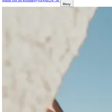
Maila oss på kontakt@rorjour247.se
Meny