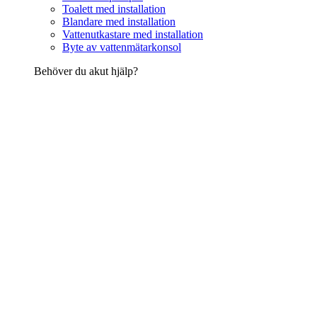
Toalett med installation
Blandare med installation
Vattenutkastare med installation
Byte av vattenmätarkonsol
Behöver du akut hjälp?