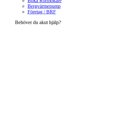
Boka Rörmokare
Bergvärmepump
Företag / BRF
Behöver du akut hjälp?