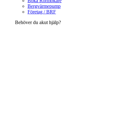
Boka Rörmokare
Bergvärmepump
Företag / BRF
Behöver du akut hjälp?