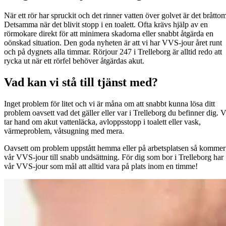
När ett rör har spruckit och det rinner vatten över golvet är det bråttom
Detsamma när det blivit stopp i en toalett. Ofta krävs hjälp av en
rörmokare direkt för att minimera skadorna eller snabbt åtgärda en
oönskad situation. Den goda nyheten är att vi har VVS-jour året runt
och på dygnets alla timmar. Rörjour 247 i Trelleborg är alltid redo att
rycka ut när ett rörfel behöver åtgärdas akut.
Vad kan vi stå till tjänst med?
Inget problem för litet och vi är måna om att snabbt kunna lösa ditt
problem oavsett vad det gäller eller var i Trelleborg du befinner dig. V
tar hand om akut vattenläcka, avloppsstopp i toalett eller vask,
värmeproblem, våtsugning med mera.
Oavsett om problem uppstått hemma eller på arbetsplatsen så kommer
vår VVS-jour till snabb undsättning. För dig som bor i Trelleborg har
vår VVS-jour som mål att alltid vara på plats inom en timme!