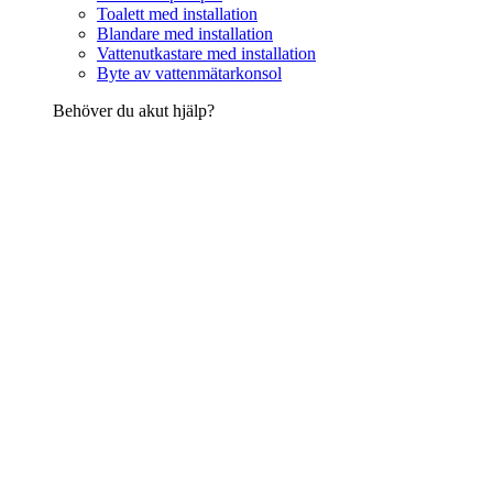
Toalett med installation
Blandare med installation
Vattenutkastare med installation
Byte av vattenmätarkonsol
Behöver du akut hjälp?