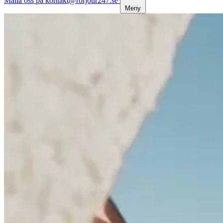
Maila oss på kontakt@rorjour247.se
Meny