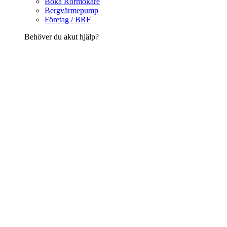
Boka Rörmokare
Bergvärmepump
Företag / BRF
Behöver du akut hjälp?