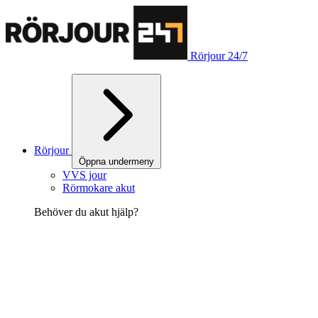
Rörjour 24/7
Rörjour
Öppna undermeny
VVS jour
Rörmokare akut
Behöver du akut hjälp?