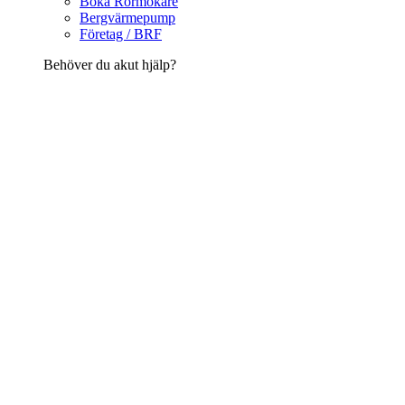
Boka Rörmokare
Bergvärmepump
Företag / BRF
Behöver du akut hjälp?