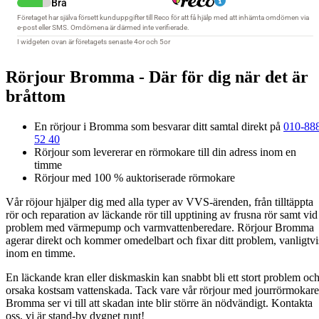
Rörjour Bromma - Där för dig när det är
bråttom
En rörjour i Bromma som besvarar ditt samtal direkt på
010-88
52 40
Rörjour som levererar en rörmokare till din adress inom en
timme
Rörjour med 100 % auktoriserade rörmokare
Vår röjour hjälper dig med alla typer av VVS-ärenden, från tilltäppta
rör och reparation av läckande rör till upptining av frusna rör samt vid
problem med värmepump och varmvattenberedare. Rörjour Bromma
agerar direkt och kommer omedelbart och fixar ditt problem, vanligtvi
inom en timme.
En läckande kran eller diskmaskin kan snabbt bli ett stort problem oc
orsaka kostsam vattenskada. Tack vare vår rörjour med jourrörmokare
Bromma ser vi till att skadan inte blir större än nödvändigt. Kontakta
oss, vi är stand-by dygnet runt!