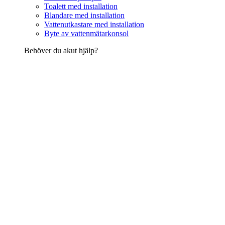
Toalett med installation
Blandare med installation
Vattenutkastare med installation
Byte av vattenmätarkonsol
Behöver du akut hjälp?