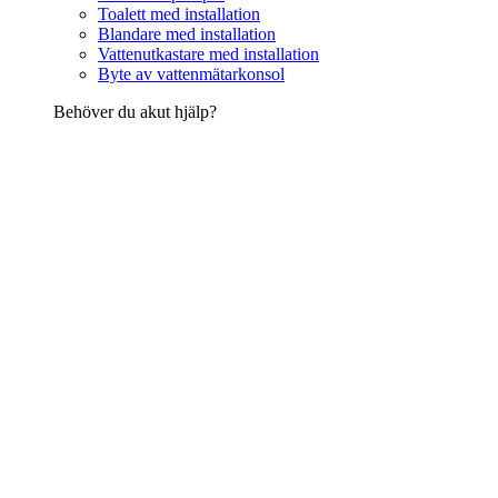
Toalett med installation
Blandare med installation
Vattenutkastare med installation
Byte av vattenmätarkonsol
Behöver du akut hjälp?