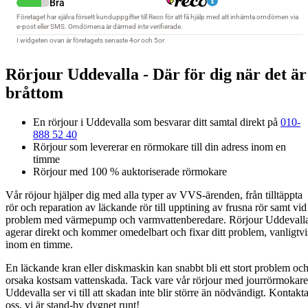
Rörjour Uddevalla - Där för dig när det är
bråttom
En rörjour i Uddevalla som besvarar ditt samtal direkt på
010-
888 52 40
Rörjour som levererar en rörmokare till din adress inom en
timme
Rörjour med 100 % auktoriserade rörmokare
Vår röjour hjälper dig med alla typer av VVS-ärenden, från tilltäppta
rör och reparation av läckande rör till upptining av frusna rör samt vid
problem med värmepump och varmvattenberedare. Rörjour Uddevall
agerar direkt och kommer omedelbart och fixar ditt problem, vanligtvi
inom en timme.
En läckande kran eller diskmaskin kan snabbt bli ett stort problem oc
orsaka kostsam vattenskada. Tack vare vår rörjour med jourrörmokare
Uddevalla ser vi till att skadan inte blir större än nödvändigt. Kontakt
oss, vi är stand-by dygnet runt!