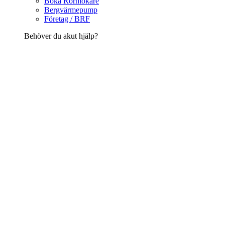
Boka Rörmokare
Bergvärmepump
Företag / BRF
Behöver du akut hjälp?