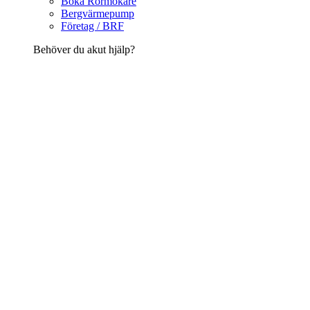
Boka Rörmokare
Bergvärmepump
Företag / BRF
Behöver du akut hjälp?