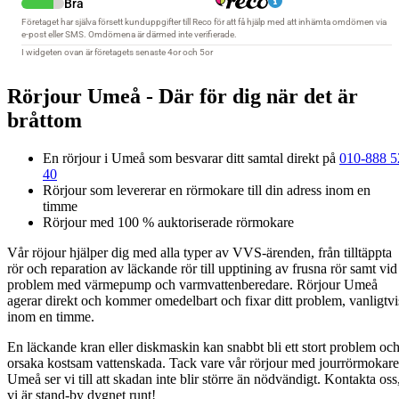
Rörjour Umeå - Där för dig när det är
bråttom
En rörjour i Umeå som besvarar ditt samtal direkt på
010-888 5
40
Rörjour som levererar en rörmokare till din adress inom en
timme
Rörjour med 100 % auktoriserade rörmokare
Vår röjour hjälper dig med alla typer av VVS-ärenden, från tilltäppta
rör och reparation av läckande rör till upptining av frusna rör samt vid
problem med värmepump och varmvattenberedare. Rörjour Umeå
agerar direkt och kommer omedelbart och fixar ditt problem, vanligtvi
inom en timme.
En läckande kran eller diskmaskin kan snabbt bli ett stort problem oc
orsaka kostsam vattenskada. Tack vare vår rörjour med jourrörmokare
Umeå ser vi till att skadan inte blir större än nödvändigt. Kontakta oss
vi är stand-by dygnet runt!