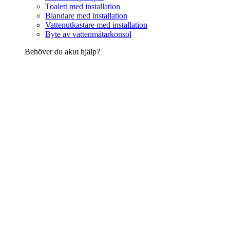
Toalett med installation
Blandare med installation
Vattenutkastare med installation
Byte av vattenmätarkonsol
Behöver du akut hjälp?