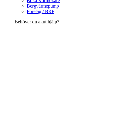
Boka Rörmokare
Bergvärmepump
Företag / BRF
Behöver du akut hjälp?