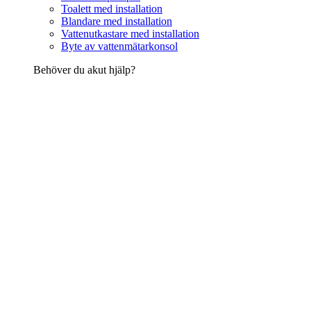
Toalett med installation
Blandare med installation
Vattenutkastare med installation
Byte av vattenmätarkonsol
Behöver du akut hjälp?