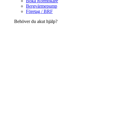
Boka Rörmokare
Bergvärmepump
Företag / BRF
Behöver du akut hjälp?