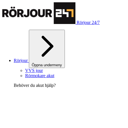
Rörjour 24/7
Rörjour
Öppna undermeny
VVS jour
Rörmokare akut
Behöver du akut hjälp?