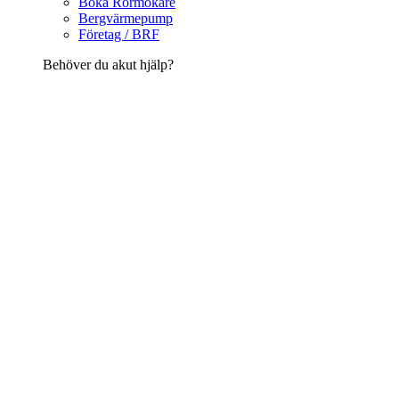
Boka Rörmokare
Bergvärmepump
Företag / BRF
Behöver du akut hjälp?