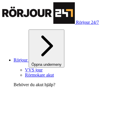
Rörjour 24/7
Rörjour
Öppna undermeny
VVS jour
Rörmokare akut
Behöver du akut hjälp?