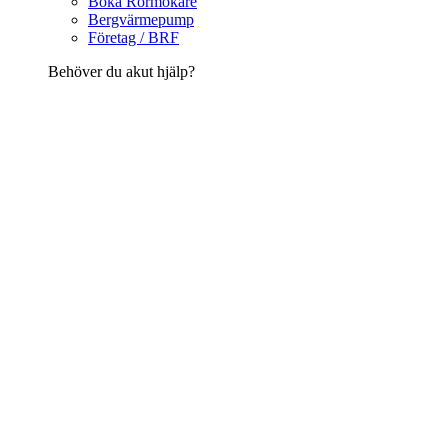
Boka Rörmokare
Bergvärmepump
Företag / BRF
Behöver du akut hjälp?