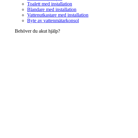
Toalett med installation
Blandare med installation
Vattenutkastare med installation
Byte av vattenmätarkonsol
Behöver du akut hjälp?