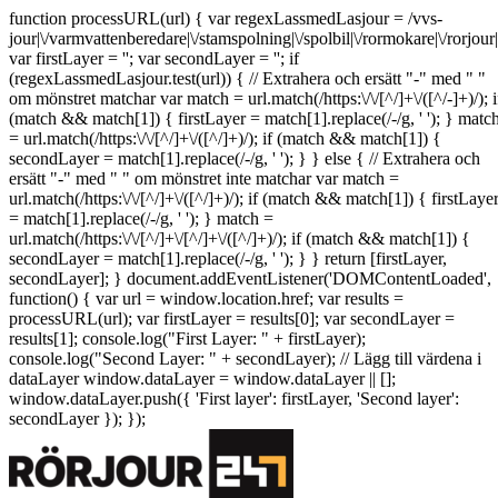
function processURL(url) { var regexLassmedLasjour = /vvs-
jour|\/varmvattenberedare|\/stamspolning|\/spolbil|\/rormokare|\/rorjo
var firstLayer = ''; var secondLayer = ''; if
(regexLassmedLasjour.test(url)) { // Extrahera och ersätt "-" med " "
om mönstret matchar var match = url.match(/https:\/\/[^/]+\/([^/-]+)/); i
(match && match[1]) { firstLayer = match[1].replace(/-/g, ' '); } matc
= url.match(/https:\/\/[^/]+\/([^/]+)/); if (match && match[1]) {
secondLayer = match[1].replace(/-/g, ' '); } } else { // Extrahera och
ersätt "-" med " " om mönstret inte matchar var match =
url.match(/https:\/\/[^/]+\/([^/]+)/); if (match && match[1]) { firstLaye
= match[1].replace(/-/g, ' '); } match =
url.match(/https:\/\/[^/]+\/[^/]+\/([^/]+)/); if (match && match[1]) {
secondLayer = match[1].replace(/-/g, ' '); } } return [firstLayer,
secondLayer]; } document.addEventListener('DOMContentLoaded',
function() { var url = window.location.href; var results =
processURL(url); var firstLayer = results[0]; var secondLayer =
results[1]; console.log("First Layer: " + firstLayer);
console.log("Second Layer: " + secondLayer); // Lägg till värdena i
dataLayer window.dataLayer = window.dataLayer || [];
window.dataLayer.push({ 'First layer': firstLayer, 'Second layer':
secondLayer }); });