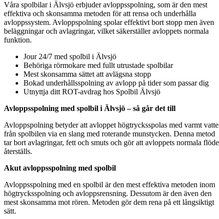
Våra spolbilar i Älvsjö erbjuder avloppsspolning, som är den mest
effektiva och skonsamma metoden för att rensa och underhålla
avloppssystem. Avloppspolning spolar effektivt bort stopp men även
beläggningar och avlagringar, vilket säkerställer avloppets normala
funktion.
Jour 24/7 med spolbil i Älvsjö
Behöriga rörmokare med fullt utrustade spolbilar
Mest skonsamma sättet att avlägsna stopp
Bokad underhållsspolning av avlopp på tider som passar dig
Utnyttja ditt ROT-avdrag hos Spolbil Älvsjö
Avloppsspolning med spolbil i Älvsjö – så går det till
Avloppspolning betyder att avloppet högtrycksspolas med varmt vatt
från spolbilen via en slang med roterande munstycken. Denna metod
tar bort avlagringar, fett och smuts och gör att avloppets normala flöde
återställs.
Akut avloppsspolning med spolbil
Avloppsspolning med en spolbil är den mest effektiva metoden inom
högtrycksspolning och avloppsrensning. Dessutom är den även den
mest skonsamma mot rören. Metoden gör dem rena på ett långsiktigt
sätt.