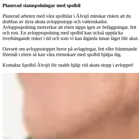
Planerad stamspolningar med spolbil
Planerad arbeten med våra spolbilar i Älvsjö minskar risken att du
drabbas av dyra akuta avloppsstopp och vattenskador.
Avloppsspolning motverkar att rören täpps igen av beläggningar, fett
och rost. En avloppsspolning med spolbil kan också upptäcka
överhängande risker i tid och som vi kan åtgärda innan läget blir akut.
Oavsett om avloppsstoppet beror på avlagringar, fett eller främmande
föremål i rören så kan våra rörmokare med spolbil hjälpa dig.
Kontakta Spolbil Älvsjö för snabb hjälp vid akuta stopp i avloppet!