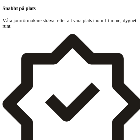
Snabbt på plats
Våra jour­rörmokare strä­var efter att vara plats inom
1
timme, dygnet
runt.