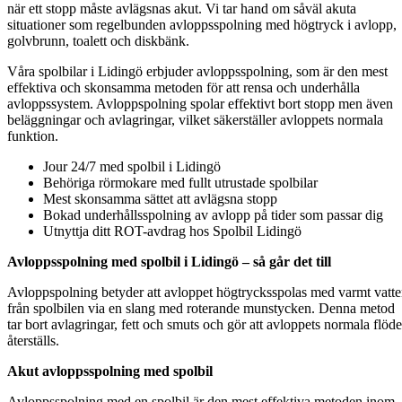
när ett stopp måste avlägsnas akut. Vi tar hand om såväl akuta
situationer som regelbunden avloppsspolning med högtryck i avlopp,
golvbrunn, toalett och diskbänk.
Våra spolbilar i Lidingö erbjuder avloppsspolning, som är den mest
effektiva och skonsamma metoden för att rensa och underhålla
avloppssystem. Avloppspolning spolar effektivt bort stopp men även
beläggningar och avlagringar, vilket säkerställer avloppets normala
funktion.
Jour 24/7 med spolbil i Lidingö
Behöriga rörmokare med fullt utrustade spolbilar
Mest skonsamma sättet att avlägsna stopp
Bokad underhållsspolning av avlopp på tider som passar dig
Utnyttja ditt ROT-avdrag hos Spolbil Lidingö
Avloppsspolning med spolbil i Lidingö – så går det till
Avloppspolning betyder att avloppet högtrycksspolas med varmt vatt
från spolbilen via en slang med roterande munstycken. Denna metod
tar bort avlagringar, fett och smuts och gör att avloppets normala flöde
återställs.
Akut avloppsspolning med spolbil
Avloppsspolning med en spolbil är den mest effektiva metoden inom