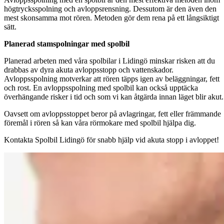
högtrycksspolning och avloppsrensning. Dessutom är den även den
mest skonsamma mot rören. Metoden gör dem rena på ett långsiktigt
sätt.
Planerad stamspolningar med spolbil
Planerad arbeten med våra spolbilar i Lidingö minskar risken att du
drabbas av dyra akuta avloppsstopp och vattenskador.
Avloppsspolning motverkar att rören täpps igen av beläggningar, fett
och rost. En avloppsspolning med spolbil kan också upptäcka
överhängande risker i tid och som vi kan åtgärda innan läget blir akut.
Oavsett om avloppsstoppet beror på avlagringar, fett eller främmande
föremål i rören så kan våra rörmokare med spolbil hjälpa dig.
Kontakta Spolbil Lidingö för snabb hjälp vid akuta stopp i avloppet!