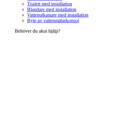
Toalett med installation
Blandare med installation
Vattenutkastare med installation
Byte av vattenmätarkonsol
Behöver du akut hjälp?