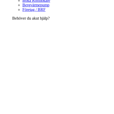
Boka Rörmokare
Bergvärmepump
Företag / BRF
Behöver du akut hjälp?