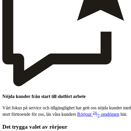
Nöjda kunder från start till slutfört arbete
Vårt fokus på ser­vice och till­gäng­lighet har gett oss nöj­da kun­der med
24
stort förtroende för oss, läs våra kun­ders
Rör­jour
⁄
omdö­men
här.
7
Det trygga valet av rörjour