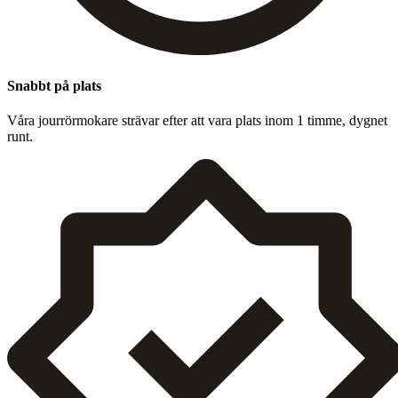
Snabbt på plats
Våra jour­rörmokare strä­var efter att vara plats inom
1
timme, dygnet
runt.