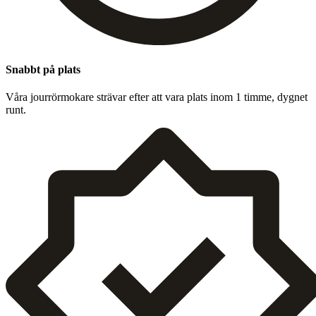
Snabbt på plats
Våra jour­rörmokare strä­var efter att vara plats inom
1
timme, dygnet
runt.