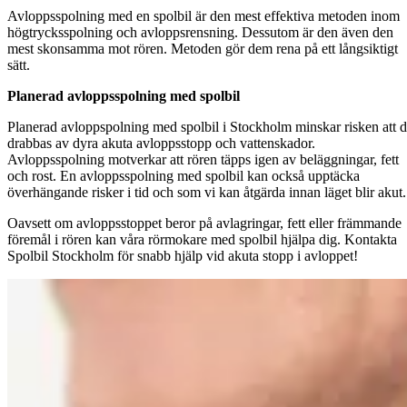
Avloppsspolning med en spolbil är den mest effektiva metoden inom
högtrycksspolning och avloppsrensning. Dessutom är den även den
mest skonsamma mot rören. Metoden gör dem rena på ett långsiktigt
sätt.
Planerad avloppsspolning med spolbil
Planerad avloppspolning med spolbil i Stockholm minskar risken att 
drabbas av dyra akuta avloppsstopp och vattenskador.
Avloppsspolning motverkar att rören täpps igen av beläggningar, fett
och rost. En avloppsspolning med spolbil kan också upptäcka
överhängande risker i tid och som vi kan åtgärda innan läget blir akut.
Oavsett om avloppsstoppet beror på avlagringar, fett eller främmande
föremål i rören kan våra rörmokare med spolbil hjälpa dig. Kontakta
Spolbil Stockholm för snabb hjälp vid akuta stopp i avloppet!