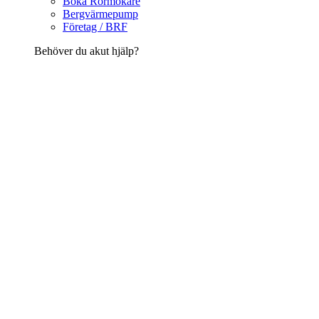
Boka Rörmokare
Bergvärmepump
Företag / BRF
Behöver du akut hjälp?