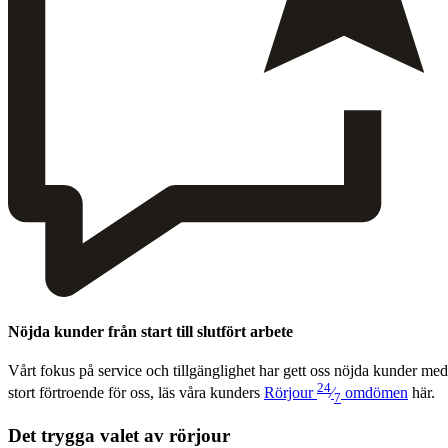
Nöjda kunder från start till slutfört arbete
Vårt fokus på ser­vice och till­gäng­lighet har gett oss nöj­da kun­der med
24
stort förtroende för oss, läs våra kun­ders
Rör­jour
⁄
omdö­men
här.
7
Det trygga valet av rörjour