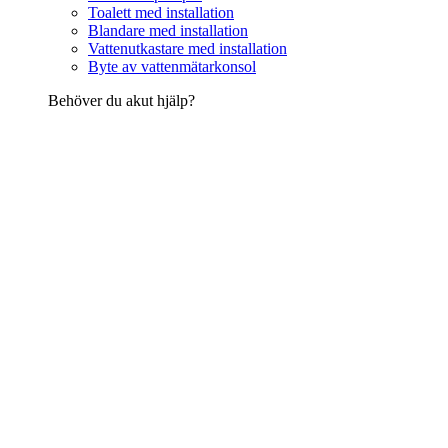
Toalett med installation
Blandare med installation
Vattenutkastare med installation
Byte av vattenmätarkonsol
Behöver du akut hjälp?