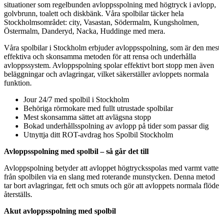
situationer som regelbunden avloppsspolning med högtryck i avlopp,
golvbrunn, toalett och diskbänk. Våra spolbilar täcker hela
Stockholmsområdet: city, Vasastan, Södermalm, Kungsholmen,
Östermalm, Danderyd, Nacka, Huddinge med mera.
Våra spolbilar i Stockholm erbjuder avloppsspolning, som är den mes
effektiva och skonsamma metoden för att rensa och underhålla
avloppssystem. Avloppspolning spolar effektivt bort stopp men även
beläggningar och avlagringar, vilket säkerställer avloppets normala
funktion.
Jour 24/7 med spolbil i Stockholm
Behöriga rörmokare med fullt utrustade spolbilar
Mest skonsamma sättet att avlägsna stopp
Bokad underhållsspolning av avlopp på tider som passar dig
Utnyttja ditt ROT-avdrag hos Spolbil Stockholm
Avloppsspolning med spolbil – så går det till
Avloppspolning betyder att avloppet högtrycksspolas med varmt vatt
från spolbilen via en slang med roterande munstycken. Denna metod
tar bort avlagringar, fett och smuts och gör att avloppets normala flöde
återställs.
Akut avloppsspolning med spolbil