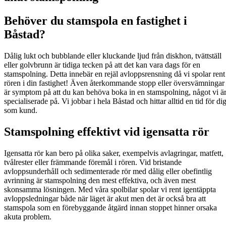
Behöver du stamspola en fastighet i
Båstad?
Dålig lukt och bubblande eller kluckande ljud från diskhon, tvättställ
eller golvbrunn är tidiga tecken på att det kan vara dags för en
stamspolning. Detta innebär en rejäl avloppsrensning då vi spolar rent
rören i din fastighet! Även återkommande stopp eller översvämningar
är symptom på att du kan behöva boka in en stamspolning, något vi ä
specialiserade på. Vi jobbar i hela Båstad och hittar alltid en tid för di
som kund.
Stamspolning effektivt vid igensatta rör
Igensatta rör kan bero på olika saker, exempelvis avlagringar, matfett,
tvålrester eller främmande föremål i rören. Vid bristande
avloppsunderhåll och sedimenterade rör med dålig eller obefintlig
avrinning är stamspolning den mest effektiva, och även mest
skonsamma lösningen. Med våra spolbilar spolar vi rent igentäppta
avloppsledningar både när läget är akut men det är också bra att
stamspola som en förebyggande åtgärd innan stoppet hinner orsaka
akuta problem.