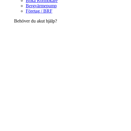
Boka Rörmokare
Bergvärmepump
Företag / BRF
Behöver du akut hjälp?