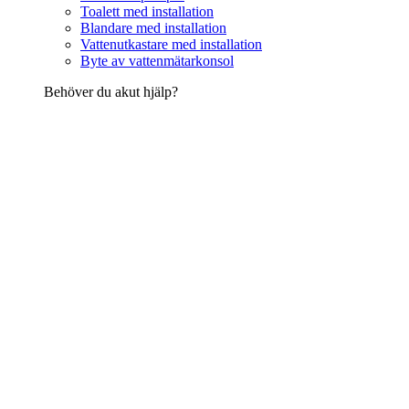
Toalett med installation
Blandare med installation
Vattenutkastare med installation
Byte av vattenmätarkonsol
Behöver du akut hjälp?