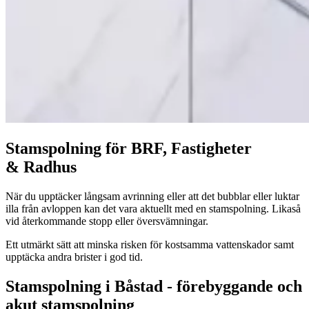
Stam­spol­ning för
BRF
, Fastigheter
&
Radhus
När du upp­täck­er långsam avrin­ning eller att det bub­blar eller luk­tar
illa från avlop­pen kan det vara aktuellt med en stam­spol­ning. Likaså
vid återkom­mande stopp eller översvämningar.
Ett utmärkt sätt att min­s­ka risken för kost­sam­ma vat­ten­skador samt
upp­täc­ka andra bris­ter i god tid.
Stamspolning i Båstad - förebyggande och
akut stamspolning