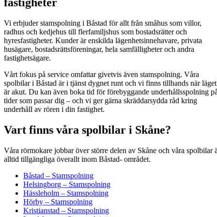
fastigheter
Vi erbjuder stamspolning i Båstad för allt från småhus som villor,
radhus och kedjehus till flerfamiljshus som bostadsrätter och
hyresfastigheter. Kunder är enskilda lägenhetsinnehavare, privata
husägare, bostadsrättsföreningar, hela samfälligheter och andra
fastighetsägare.
Vårt fokus på service omfattar givetvis även stamspolning. Våra
spolbilar i Båstad är i tjänst dygnet runt och vi finns tillhands när läget
är akut. Du kan även boka tid för förebyggande underhållsspolning p
tider som passar dig – och vi ger gärna skräddarsydda råd kring
underhåll av rören i din fastighet.
Vart finns våra spolbilar i Skåne?
Våra rörmokare job­bar över större delen av Skåne och våra spol­bi­lar 
alltid till­gäng­li­ga över­allt inom Bås­tad- området.
Båstad – Stamspolning
Helsingborg – Stamspolning
Hässleholm – Stamspolning
Hörby – Stamspolning
Kristianstad – Stamspolning