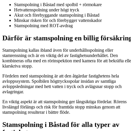
Stamspolning i Båstad med spolbil + rörmokare
Hetvattenspolning under högt tryck
Akut och förebyggande stamspolning i Båstad
Minskar risken för och förebygger vattenskador
Stamspolning med ROT-avdrag
Därför är stamspolning en billig försäkrin
Stamspolning kallas ibland även för underhållsspolning eller
stamrensning och är en viktig del av fastighetsunderhållet. Den
kombineras ofta med en rörinspektion med kamera för att bekräfta elle
klarskriva stopp.
Fördelen med stamspolning är att den åtgärdar fastighetens hela
avloppssystem. Spolbilen högtrycksspolar insidan av samtliga
avloppsledningar med hett vatten i tryck och avlägsnar stopp och
avlagringar.
En viktig aspekt är att stamspolning ger långsiktiga fördelar. Rörens
livslängd förlängs och risk för framtida stopp minskas genom att
stamspolning resulterar i bättre flöde.
Stamspolning i Båstad för alla typer av