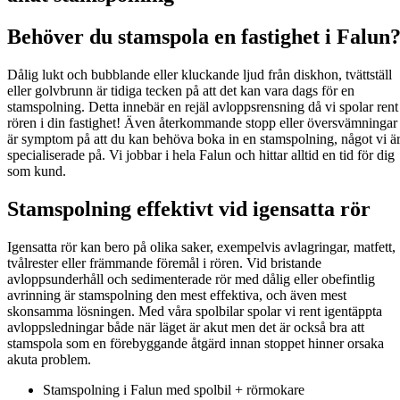
Behöver du stamspola en fastighet i Falun
Dålig lukt och bubblande eller kluckande ljud från diskhon, tvättställ
eller golvbrunn är tidiga tecken på att det kan vara dags för en
stamspolning. Detta innebär en rejäl avloppsrensning då vi spolar rent
rören i din fastighet! Även återkommande stopp eller översvämningar
är symptom på att du kan behöva boka in en stamspolning, något vi ä
specialiserade på. Vi jobbar i hela Falun och hittar alltid en tid för dig
som kund.
Stamspolning effektivt vid igensatta rör
Igensatta rör kan bero på olika saker, exempelvis avlagringar, matfett,
tvålrester eller främmande föremål i rören. Vid bristande
avloppsunderhåll och sedimenterade rör med dålig eller obefintlig
avrinning är stamspolning den mest effektiva, och även mest
skonsamma lösningen. Med våra spolbilar spolar vi rent igentäppta
avloppsledningar både när läget är akut men det är också bra att
stamspola som en förebyggande åtgärd innan stoppet hinner orsaka
akuta problem.
Stamspolning i Falun med spolbil + rörmokare