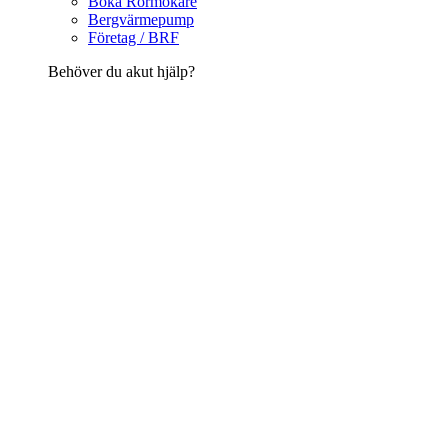
Boka Rörmokare
Bergvärmepump
Företag / BRF
Behöver du akut hjälp?