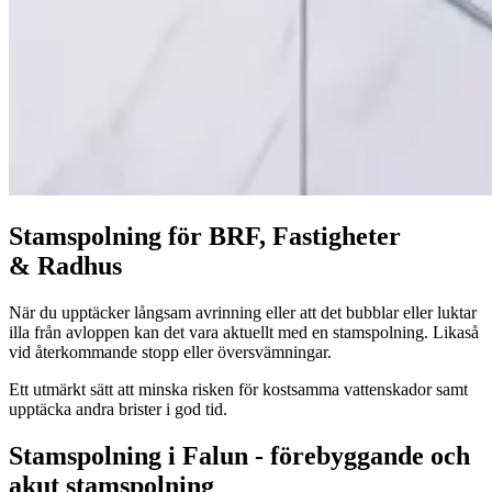
Stam­spol­ning för
BRF
, Fastigheter
&
Radhus
När du upp­täck­er långsam avrin­ning eller att det bub­blar eller luk­tar
illa från avlop­pen kan det vara aktuellt med en stam­spol­ning. Likaså
vid återkom­mande stopp eller översvämningar.
Ett utmärkt sätt att min­s­ka risken för kost­sam­ma vat­ten­skador samt
upp­täc­ka andra bris­ter i god tid.
Stamspolning i Falun - förebyggande och
akut stamspolning