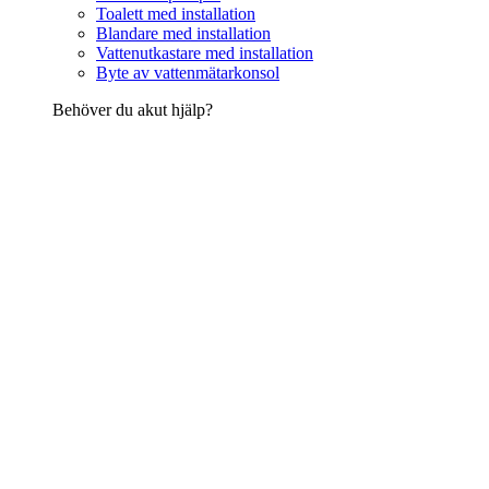
Toalett med installation
Blandare med installation
Vattenutkastare med installation
Byte av vattenmätarkonsol
Behöver du akut hjälp?