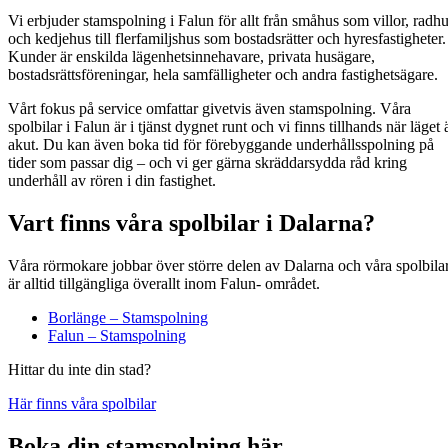
Vi erbjuder stamspolning i Falun för allt från småhus som villor, radh
och kedjehus till flerfamiljshus som bostadsrätter och hyresfastigheter.
Kunder är enskilda lägenhetsinnehavare, privata husägare,
bostadsrättsföreningar, hela samfälligheter och andra fastighetsägare.
Vårt fokus på service omfattar givetvis även stamspolning. Våra
spolbilar i Falun är i tjänst dygnet runt och vi finns tillhands när läget 
akut. Du kan även boka tid för förebyggande underhållsspolning på
tider som passar dig – och vi ger gärna skräddarsydda råd kring
underhåll av rören i din fastighet.
Vart finns våra spolbilar i Dalarna?
Våra rörmokare job­bar över större delen av Dalar­na och våra spol­bi­la
är alltid till­gäng­li­ga över­allt inom Falun- området.
Borlänge – Stamspolning
Falun – Stamspolning
Hittar du inte din stad?
Här finns våra spolbilar
Boka din stamspolning här