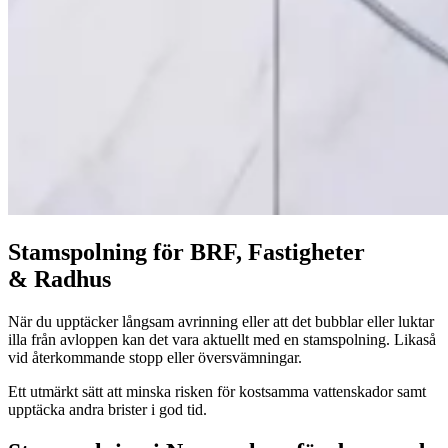
Stam­spol­ning för
BRF
, Fastigheter
&
Radhus
När du upp­täck­er långsam avrin­ning eller att det bub­blar eller luk­tar
illa från avlop­pen kan det vara aktuellt med en stam­spol­ning. Likaså
vid återkom­mande stopp eller översvämningar.
Ett utmärkt sätt att min­s­ka risken för kost­sam­ma vat­ten­skador samt
upp­täc­ka andra bris­ter i god tid.