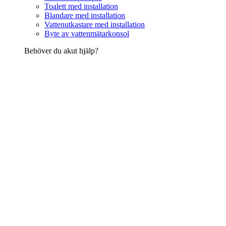
Toalett med installation
Blandare med installation
Vattenutkastare med installation
Byte av vattenmätarkonsol
Behöver du akut hjälp?