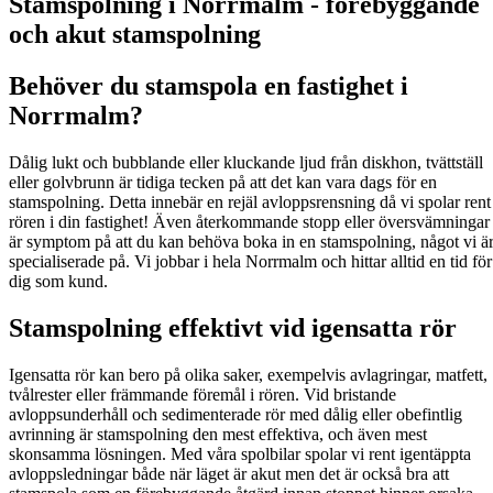
Stamspolning i Norrmalm - förebyggande
och akut stamspolning
Behöver du stamspola en fastighet i
Norrmalm?
Dålig lukt och bubblande eller kluckande ljud från diskhon, tvättställ
eller golvbrunn är tidiga tecken på att det kan vara dags för en
stamspolning. Detta innebär en rejäl avloppsrensning då vi spolar rent
rören i din fastighet! Även återkommande stopp eller översvämningar
är symptom på att du kan behöva boka in en stamspolning, något vi ä
specialiserade på. Vi jobbar i hela Norrmalm och hittar alltid en tid för
dig som kund.
Stamspolning effektivt vid igensatta rör
Igensatta rör kan bero på olika saker, exempelvis avlagringar, matfett,
tvålrester eller främmande föremål i rören. Vid bristande
avloppsunderhåll och sedimenterade rör med dålig eller obefintlig
avrinning är stamspolning den mest effektiva, och även mest
skonsamma lösningen. Med våra spolbilar spolar vi rent igentäppta
avloppsledningar både när läget är akut men det är också bra att