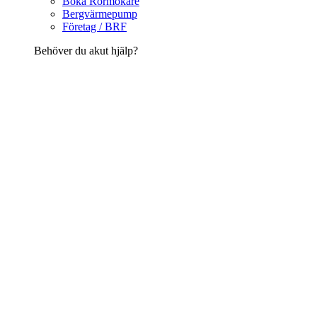
Boka Rörmokare
Bergvärmepump
Företag / BRF
Behöver du akut hjälp?