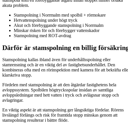
stamspola som en förebyggande åtgärd innan stoppet hinner orsaka
akuta problem.
Stamspolning i Norrmalm med spolbil + rörmokare
Hetvattenspolning under högt tryck
Akut och förebyggande stamspolning i Norrmalm
Minskar risken för och förebygger vattenskador
Stamspolning med ROT-avdrag
Därför är stamspolning en billig försäkrin
Stamspolning kallas ibland även för underhållsspolning eller
stamrensning och är en viktig del av fastighetsunderhållet. Den
kombineras ofta med en rörinspektion med kamera för att bekräfta elle
klarskriva stopp.
Fördelen med stamspolning är att den åtgärdar fastighetens hela
avloppssystem. Spolbilen högtrycksspolar insidan av samtliga
avloppsledningar med hett vatten i tryck och avlägsnar stopp och
avlagringar.
En viktig aspekt är att stamspolning ger långsiktiga fördelar. Rörens
livslängd förlängs och risk för framtida stopp minskas genom att
stamspolning resulterar i bättre flöde.