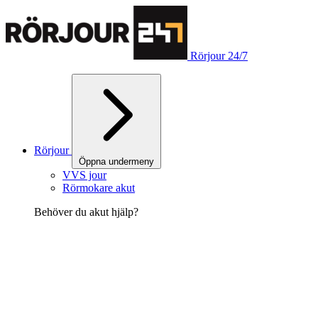
Rörjour 24/7
Rörjour
Öppna undermeny
VVS jour
Rörmokare akut
Behöver du akut hjälp?