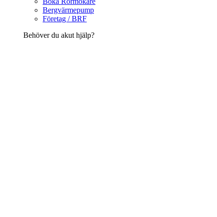
Boka Rörmokare
Bergvärmepump
Företag / BRF
Behöver du akut hjälp?