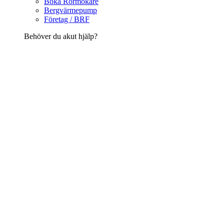
Boka Rörmokare
Bergvärmepump
Företag / BRF
Behöver du akut hjälp?