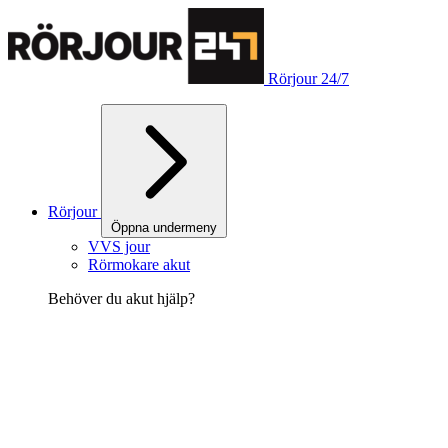
Rörjour 24/7
Rörjour
Öppna undermeny
VVS jour
Rörmokare akut
Behöver du akut hjälp?