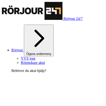
Rörjour 24/7
Rörjour
Öppna undermeny
VVS jour
Rörmokare akut
Behöver du akut hjälp?