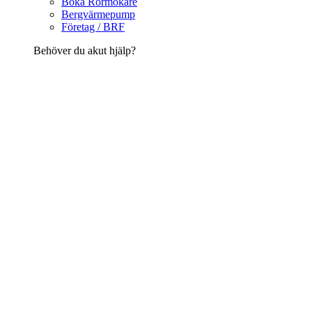
Boka Rörmokare
Bergvärmepump
Företag / BRF
Behöver du akut hjälp?