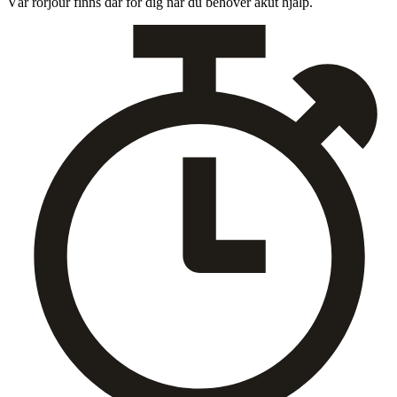
Vår rör­jour finns där för dig när du behöver akut hjälp.