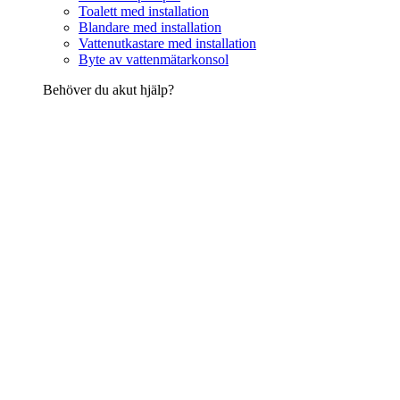
Toalett med installation
Blandare med installation
Vattenutkastare med installation
Byte av vattenmätarkonsol
Behöver du akut hjälp?