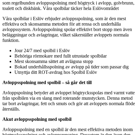
som regelbunden avloppsspolning med högtryck i avlopp, golvbrunn,
toalett och diskbänk. Våra spolbilar täcker hela Eslövområdet
Våra spolbilar i Eslöv erbjuder avloppsspolning, som är den mest
effektiva och skonsamma metoden för att rensa och underhålla
avloppssystem. Avloppspolning spolar effektivt bort stopp men även
beläggningar och avlagringar, vilket säkerställer avloppets normala
funktion.
Jour 24/7 med spolbil i Eslöv
Behöriga rörmokare med fullt utrustade spolbilar
Mest skonsamma sättet att avlägsna stopp
Bokad underhållsspolning av avlopp på tider som passar dig
Utnyttja ditt ROT-avdrag hos Spolbil Eslöv
Avloppsspolning med spolbil – så går det till
Avloppspolning betyder att avloppet högtrycksspolas med varmt vatt
från spolbilen via en slang med roterande munstycken. Denna metod
tar bort avlagringar, fett och smuts och gör att avloppets normala flöde
återställs.
Akut avloppsspolning med spolbil
Avloppsspolning med en spolbil är den mest effektiva metoden inom
högtrycksspolning och avloppsrensning. Dessutom är den även den