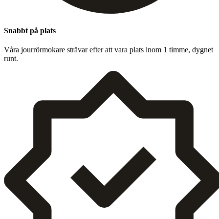
Snabbt på plats
Våra jour­rörmokare strä­var efter att vara plats inom
1
timme, dygnet
runt.