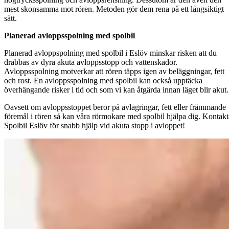
mest skonsamma mot rören. Metoden gör dem rena på ett långsiktigt
sätt.
Planerad avloppsspolning med spolbil
Planerad avloppspolning med spolbil i Eslöv minskar risken att du
drabbas av dyra akuta avloppsstopp och vattenskador.
Avloppsspolning motverkar att rören täpps igen av beläggningar, fett
och rost. En avloppsspolning med spolbil kan också upptäcka
överhängande risker i tid och som vi kan åtgärda innan läget blir akut.
Oavsett om avloppsstoppet beror på avlagringar, fett eller främmande
föremål i rören så kan våra rörmokare med spolbil hjälpa dig. Kontakt
Spolbil Eslöv för snabb hjälp vid akuta stopp i avloppet!