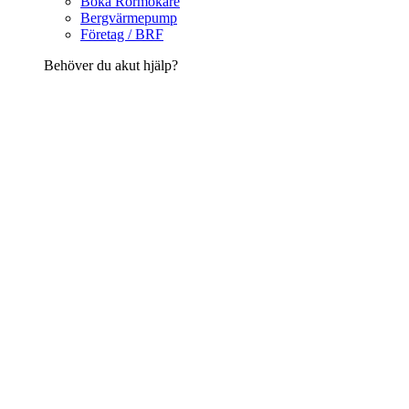
Boka Rörmokare
Bergvärmepump
Företag / BRF
Behöver du akut hjälp?