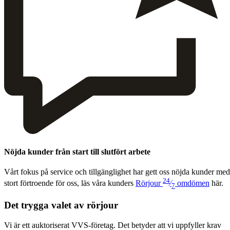
Nöjda kunder från start till slutfört arbete
Vårt fokus på ser­vice och till­gäng­lighet har gett oss nöj­da kun­der med
24
stort förtroende för oss, läs våra kun­ders
Rör­jour
⁄
omdö­men
här.
7
Det trygga valet av rörjour
Vi är ett auktoriserat VVS-företag. Det betyder att vi uppfyller krav