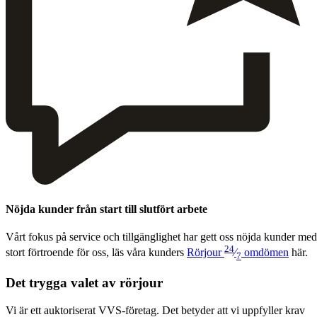
Nöjda kunder från start till slutfört arbete
Vårt fokus på ser­vice och till­gäng­lighet har gett oss nöj­da kun­der med
24
stort förtroende för oss, läs våra kun­ders
Rör­jour
⁄
omdö­men
här.
7
Det trygga valet av rörjour
Vi är ett auktoriserat VVS-företag. Det betyder att vi uppfyller krav