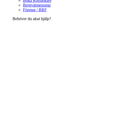
Boka Rörmokare
Bergvärmepump
Företag / BRF
Behöver du akut hjälp?