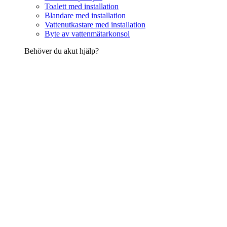
Toalett med installation
Blandare med installation
Vattenutkastare med installation
Byte av vattenmätarkonsol
Behöver du akut hjälp?