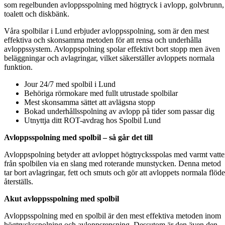
som regelbunden avloppsspolning med högtryck i avlopp, golvbrunn,
toalett och diskbänk.
Våra spolbilar i Lund erbjuder avloppsspolning, som är den mest
effektiva och skonsamma metoden för att rensa och underhålla
avloppssystem. Avloppspolning spolar effektivt bort stopp men även
beläggningar och avlagringar, vilket säkerställer avloppets normala
funktion.
Jour 24/7 med spolbil i Lund
Behöriga rörmokare med fullt utrustade spolbilar
Mest skonsamma sättet att avlägsna stopp
Bokad underhållsspolning av avlopp på tider som passar dig
Utnyttja ditt ROT-avdrag hos Spolbil Lund
Avloppsspolning med spolbil – så går det till
Avloppspolning betyder att avloppet högtrycksspolas med varmt vatt
från spolbilen via en slang med roterande munstycken. Denna metod
tar bort avlagringar, fett och smuts och gör att avloppets normala flöde
återställs.
Akut avloppsspolning med spolbil
Avloppsspolning med en spolbil är den mest effektiva metoden inom
högtrycksspolning och avloppsrensning. Dessutom är den även den