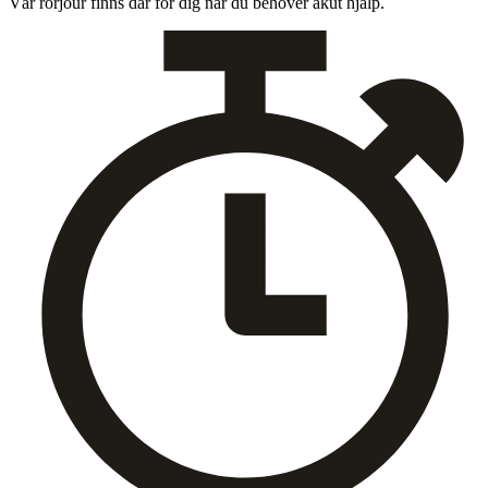
Vår rör­jour finns där för dig när du behöver akut hjälp.