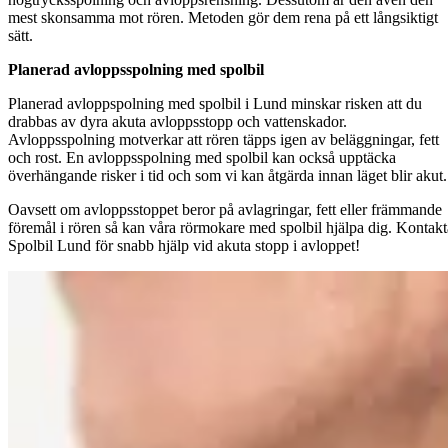
mest skonsamma mot rören. Metoden gör dem rena på ett långsiktigt
sätt.
Planerad avloppsspolning med spolbil
Planerad avloppspolning med spolbil i Lund minskar risken att du
drabbas av dyra akuta avloppsstopp och vattenskador.
Avloppsspolning motverkar att rören täpps igen av beläggningar, fett
och rost. En avloppsspolning med spolbil kan också upptäcka
överhängande risker i tid och som vi kan åtgärda innan läget blir akut.
Oavsett om avloppsstoppet beror på avlagringar, fett eller främmande
föremål i rören så kan våra rörmokare med spolbil hjälpa dig. Kontakt
Spolbil Lund för snabb hjälp vid akuta stopp i avloppet!