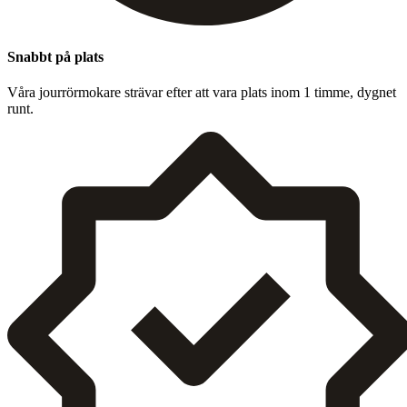
Snabbt på plats
Våra jour­rörmokare strä­var efter att vara plats inom
1
timme, dygnet
runt.