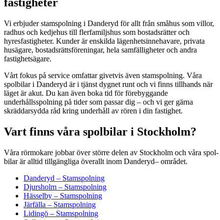
fastigheter
Vi erbjuder stamspolning i Danderyd för allt från småhus som villor,
radhus och kedjehus till flerfamiljshus som bostadsrätter och
hyresfastigheter. Kunder är enskilda lägenhetsinnehavare, privata
husägare, bostadsrättsföreningar, hela samfälligheter och andra
fastighetsägare.
Vårt fokus på service omfattar givetvis även stamspolning. Våra
spolbilar i Danderyd är i tjänst dygnet runt och vi finns tillhands när
läget är akut. Du kan även boka tid för förebyggande
underhållsspolning på tider som passar dig – och vi ger gärna
skräddarsydda råd kring underhåll av rören i din fastighet.
Vart finns våra spolbilar i Stockholm?
Våra rörmokare job­bar över större delen av Stock­holm och våra spol­
bi­lar är alltid till­gäng­li­ga över­allt inom Dan­deryd– området.
Danderyd – Stamspolning
Djursholm – Stamspolning
Hässelby – Stamspolning
Järfälla – Stamspolning
Lidingö – Stamspolning