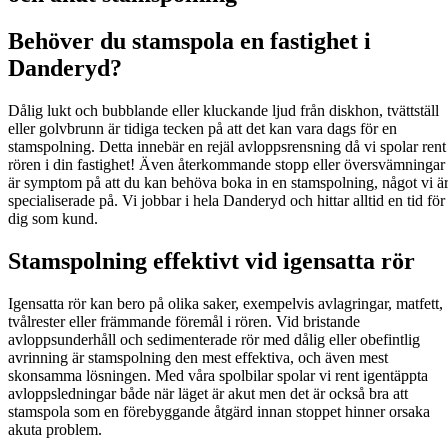
Behöver du stamspola en fastighet i
Danderyd?
Dålig lukt och bubblande eller kluckande ljud från diskhon, tvättställ
eller golvbrunn är tidiga tecken på att det kan vara dags för en
stamspolning. Detta innebär en rejäl avloppsrensning då vi spolar rent
rören i din fastighet! Även återkommande stopp eller översvämningar
är symptom på att du kan behöva boka in en stamspolning, något vi ä
specialiserade på. Vi jobbar i hela Danderyd och hittar alltid en tid för
dig som kund.
Stamspolning effektivt vid igensatta rör
Igensatta rör kan bero på olika saker, exempelvis avlagringar, matfett,
tvålrester eller främmande föremål i rören. Vid bristande
avloppsunderhåll och sedimenterade rör med dålig eller obefintlig
avrinning är stamspolning den mest effektiva, och även mest
skonsamma lösningen. Med våra spolbilar spolar vi rent igentäppta
avloppsledningar både när läget är akut men det är också bra att
stamspola som en förebyggande åtgärd innan stoppet hinner orsaka
akuta problem.