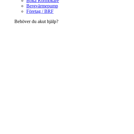
Boka Rörmokare
Bergvärmepump
Företag / BRF
Behöver du akut hjälp?