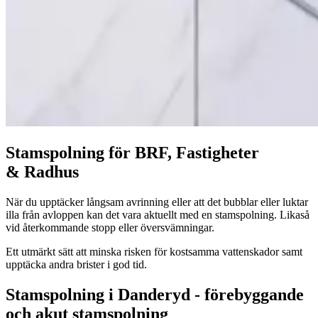
Stam­spol­ning för
BRF
, Fastigheter
&
Radhus
När du upp­täck­er långsam avrin­ning eller att det bub­blar eller luk­tar
illa från avlop­pen kan det vara aktuellt med en stam­spol­ning. Likaså
vid återkom­mande stopp eller översvämningar.
Ett utmärkt sätt att min­s­ka risken för kost­sam­ma vat­ten­skador samt
upp­täc­ka andra bris­ter i god tid.
Stamspolning i Danderyd - förebyggande
och akut stamspolning