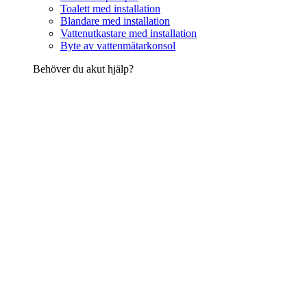
Toalett med installation
Blandare med installation
Vattenutkastare med installation
Byte av vattenmätarkonsol
Behöver du akut hjälp?