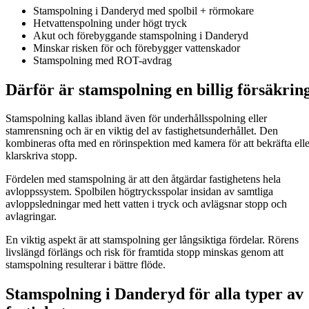
Stamspolning i Danderyd med spolbil + rörmokare
Hetvattenspolning under högt tryck
Akut och förebyggande stamspolning i Danderyd
Minskar risken för och förebygger vattenskador
Stamspolning med ROT-avdrag
Därför är stamspolning en billig försäkrin
Stamspolning kallas ibland även för underhållsspolning eller
stamrensning och är en viktig del av fastighetsunderhållet. Den
kombineras ofta med en rörinspektion med kamera för att bekräfta elle
klarskriva stopp.
Fördelen med stamspolning är att den åtgärdar fastighetens hela
avloppssystem. Spolbilen högtrycksspolar insidan av samtliga
avloppsledningar med hett vatten i tryck och avlägsnar stopp och
avlagringar.
En viktig aspekt är att stamspolning ger långsiktiga fördelar. Rörens
livslängd förlängs och risk för framtida stopp minskas genom att
stamspolning resulterar i bättre flöde.
Stamspolning i Danderyd för alla typer av