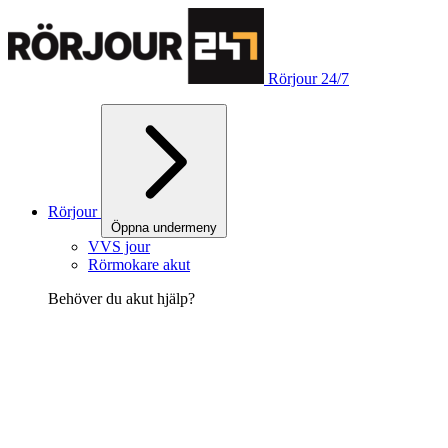
Rörjour 24/7
Rörjour
Öppna undermeny
VVS jour
Rörmokare akut
Behöver du akut hjälp?