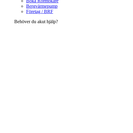
Boka Rörmokare
Bergvärmepump
Företag / BRF
Behöver du akut hjälp?